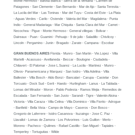
Monte Hermoso - BahÃ­a Blanca - Sierra de la Ventana - Carmen de
Patagones - San Clemente - San Bernardo - Mar de Ajo - Santa Teresita -
La Lucila del Mar - Las Toninas - Mar del Tuyu - Costa del Este - La Plata
- Aguas Verdes - Carilo - Ostende - Valeria del Mar - Magdalena - Punta
Indio - General Madariaga - Mar Chiquita - Santa Clara del Mar - Camet -
Necochea - Pigue - Monte Hermoso - General villegas - Bolivar -
Daireaux - Puan - Guamini - Pehuajo - 9 de julio - Saladillo - Chivilcoy -
Lincoln - Pergamino - Junin - Bragado - Zarate - Campana - Escobar
GRAN BUENOS AIRES
Florida - Munro - San Martin - Vte.Lopez - Villa
Martelli - Acassuso - Avellaneda - Beccar - Boulogne - Ciudadela -
Chilavert - El Palomar - Jose L.Suarez - La Lucila - Martinez - Munro -
Olivos- Panamericana y Marquez - San Isidro - Villa Adelina - Villa
Ballester - Villa Bosch - Aldo Bonzi - Bancalari - Carupa - Castelar - Don
Torcuato - Dock Sud - Gerli - Haedo - Hurlingham - Lanus - La Tablada -
Lomas del Mirador - Moron - Pablo Podesta - Ramos Mejia - Remedios de
Escalada - San Fernando - San Justo - Sarandi - Tigre - Valentin Alsina -
Victoria - Villa Caraza - Villa Celina - Villa Dominico - Villa Fiorito - Adrogue
- Banfield - Bella Vista - Campo de Mayo - Caseros - Don Bosco -
Gregorio de Laferrere - Isidro Casanova - Ituzaingo - Jose C. Paz -
Llavallol - Lomas de Zamora - Los Polvorines - Luis Guillon - Merlo -
Moreno - Pacheco - Quilmes - Rafael Castillo - San Miguel - Tapiales -
Temperley - Tortuguitas - Wilde