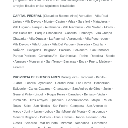
y regalos a domicilio en todo el territorio de Argentina. Entrega y envio de
arreglos florales en las siguientes localidades:
CAPITAL FEDERAL
(Ciudad de Buenos Aires) Versailles - Villa Real -
Liniers - Villa Devoto - Monte - Castro - Velez - Sarsfield - Mataderos -
Villa Lugano - Parque - Avellaneda - Villa Riachuelo - Villa Soldati - Flores -
Villa Santa rita - Parque Chacabuco - Caballito - Pompeya - Villa Crespo -
Chacarita - Villa Ortuzar - La Paternal - Agronomia - Villa Pueyrredon -
Villa Devoto - Villa Urquiza - Villa Del Parque - Saavedra - Coghlan -
NuÃ±ez - Colegiales - Belgrano - Palermo - Balvanera - San Cristobal -
Parque Patricios - ConstituciÃ³n - San Nicolas - Retiro - Recoleta - Boedo
- Almagro - Monserrat - San Telmo - Barracas - Boca - Puerto Madero -
Floresta
PROVINCIA DE BUENOS AIRES
Darregueira - Tornquist - Benito -
Juarez - Loberia - Ayacucho - Coronel Vidal - Las Flores - Henderson -
Saliquello - Carlos Casares - Chacabuco - San Andres de Giles - Junin -
General Pinto - Lincoln - Roque Perez - Baradero - Berisso - Vedia -
Punta alta - Tres Arroyos - Quequen - General conesa - Maipu - Rauch -
Rojas - Salto - San Nicolas - San Pedro - Campana - San Antonio de
Areco - Junin - Lujan - Lobos - San Miguel del Monte - Chascomus -
General Belgrano - Dolores - Azul - Carhue - Tandil - Pinamar - Villa
Gesell - Balcarce - Mar del Plata - Miramar - Necochea - Claromeco -