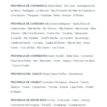
PROVINCIA DE CATAMARCA
Santa Maria - San Jose - Antofagasta de
la Sierra - Andalgala - La Merced - San Fernando del Valle de Catamarca -
Concepcion - Tinogasta - Fiambala - Belen - Ancasti - El Rodeo
PROVINCIA DE CORDOBA
Villa General Belgrano - Santa Rosa de
Calamuchita - Villa MarÃ­a - Rio Tercero - Villa Dolores - Alta Gracia - Mina
Clavero - Villa Cura Brochero - Carlos Paz - Cordoba - Salsacaste -
CosquÃ­n - Rio Ceballos - JesÃºs MarÃ­a - La Cumbre - Ascochinga -
Capilla del Monte - La Falda - Capilla del Monte - Villa de Soto - Dean
Funes - Cruz del Eje - Rio Cuarto - Los Cocos
PROVINCIA DE CORRIENTES
Santo TomÃ© - Bella Vista - Corrientes -
Paso De la Patria - Itati - Mercedes - Goya - Yapeyu - Paso de Los libres
- Curuzu Cuatia
PROVINCIA DEL CHACO
Roque Saenz PeÃ±a - Resistencia
PROVINCIA DE CHUBUT
Comodoro Rivadavia - Rawson - Puerto
Madryn - Trelew - Camarones - Trevelin - Esquel - Lago Puelo - Cholila -
El Maiten
PROVINCIA DE ENTRE RIOS
La Paz - Concordia - Colon - Victoria -
Concepcion del Uruguay - ParanÃ¡ - Gualeguay - Gualeguaychu