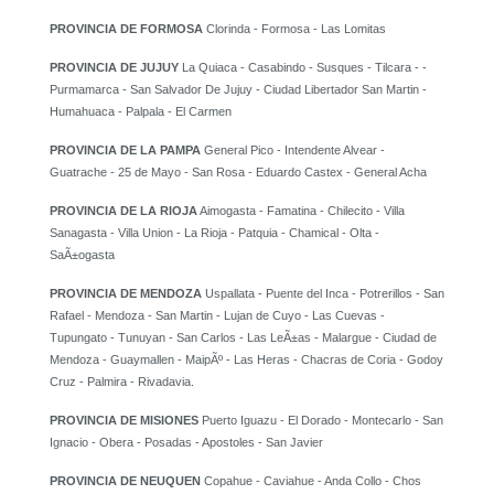
PROVINCIA DE FORMOSA
Clorinda - Formosa - Las Lomitas
PROVINCIA DE JUJUY
La Quiaca - Casabindo - Susques - Tilcara - -
Purmamarca - San Salvador De Jujuy - Ciudad Libertador San Martin -
Humahuaca - Palpala - El Carmen
PROVINCIA DE LA PAMPA
General Pico - Intendente Alvear -
Guatrache - 25 de Mayo - San Rosa - Eduardo Castex - General Acha
PROVINCIA DE LA RIOJA
Aimogasta - Famatina - Chilecito - Villa
Sanagasta - Villa Union - La Rioja - Patquia - Chamical - Olta -
SaÃ±ogasta
PROVINCIA DE MENDOZA
Uspallata - Puente del Inca - Potrerillos - San
Rafael - Mendoza - San Martin - Lujan de Cuyo - Las Cuevas -
Tupungato - Tunuyan - San Carlos - Las LeÃ±as - Malargue - Ciudad de
Mendoza - Guaymallen - MaipÃº - Las Heras - Chacras de Coria - Godoy
Cruz - Palmira - Rivadavia.
PROVINCIA DE MISIONES
Puerto Iguazu - El Dorado - Montecarlo - San
Ignacio - Obera - Posadas - Apostoles - San Javier
PROVINCIA DE NEUQUEN
Copahue - Caviahue - Anda Collo - Chos