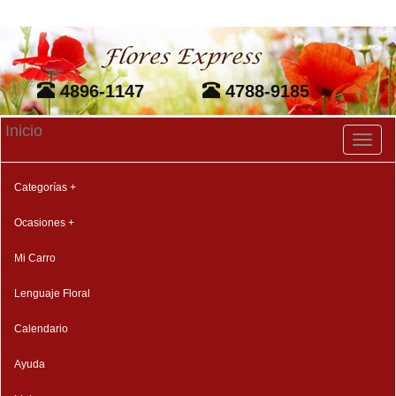
4896-1147
4788-9185
Inicio
Toggl
naviga
Categorías +
Ocasiones +
Mi Carro
Lenguaje Floral
Calendario
Ayuda