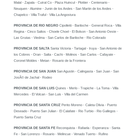
Malal - Zapala - Cutral Co - Plaza Huincul - Plottier - Centenario -
Neuquen - Alumine - Junin de los Andes - San Martin de los Andes -
Chapelco - Villa Traful - Villa La Angostura
PROVINCIA DE RIO NEGRO
Cipolletti - Bariloche - General Roca - Villa
Regina - Cinco Saltos - Choele Choel - El Bolson - San Antonio Oeste -
Las Grutas - Viedma - San Carlos de Bariloche - Rio Colorado
PROVINCIA DE SALTA
Santa Victoria - Tartagal - Iruya - San Antonio de
los Cobres - Oran - Salta - Cachi - Molinos - San Carlos - Cafayate -
Coronel Moldes - Metan - Rosario de la Frontera
PROVINCIA DE SAN JUAN
San Agustin - Calingasta - San Juan - San
JosÃ© de Jachal - Rodeo
PROVINCIA DE SAN LUIS
Quines - Merlo - Trapiche - La Toma - Villa
Mercedes - El Volcan - San Luis - Villa del Carmen
PROVINCIA DE SANTA CRUZ
Perito Moreno - Caleta Olivia - Puerto
Deseado - Puerto San Julian - El Calafate - Rio Turbio - Rio Gallegos -
Puerto Santa Cruz
PROVINCIA DE SANTA FE
Reconquista - Rafaela - Esperanza - Santa
Fe - San Lorenzo - Rosario - Melincue - Venado Tuerto - Rufino