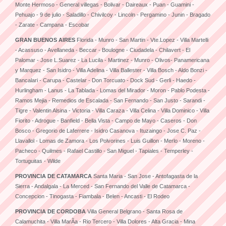
Monte Hermoso - General villegas - Bolivar - Daireaux - Puan - Guamini -
Pehuajo - 9 de julio - Saladillo - Chivilcoy - Lincoln - Pergamino - Junin - Bragado
- Zarate - Campana - Escobar
GRAN BUENOS AIRES
Florida - Munro - San Martin - Vte.Lopez - Villa Martelli
- Acassuso - Avellaneda - Beccar - Boulogne - Ciudadela - Chilavert - El
Palomar - Jose L.Suarez - La Lucila - Martinez - Munro - Olivos- Panamericana
y Marquez - San Isidro - Villa Adelina - Villa Ballester - Villa Bosch - Aldo Bonzi -
Bancalari - Carupa - Castelar - Don Torcuato - Dock Sud - Gerli - Haedo -
Hurlingham - Lanus - La Tablada - Lomas del Mirador - Moron - Pablo Podesta -
Ramos Mejia - Remedios de Escalada - San Fernando - San Justo - Sarandi -
Tigre - Valentin Alsina - Victoria - Villa Caraza - Villa Celina - Villa Dominico - Villa
Fiorito - Adrogue - Banfield - Bella Vista - Campo de Mayo - Caseros - Don
Bosco - Gregorio de Laferrere - Isidro Casanova - Ituzaingo - Jose C. Paz -
Llavallol - Lomas de Zamora - Los Polvorines - Luis Guillon - Merlo - Moreno -
Pacheco - Quilmes - Rafael Castillo - San Miguel - Tapiales - Temperley -
Tortuguitas - Wilde
PROVINCIA DE CATAMARCA
Santa Maria - San Jose - Antofagasta de la
Sierra - Andalgala - La Merced - San Fernando del Valle de Catamarca -
Concepcion - Tinogasta - Fiambala - Belen - Ancasti - El Rodeo
PROVINCIA DE CORDOBA
Villa General Belgrano - Santa Rosa de
Calamuchita - Villa MarÃ­a - Rio Tercero - Villa Dolores - Alta Gracia - Mina