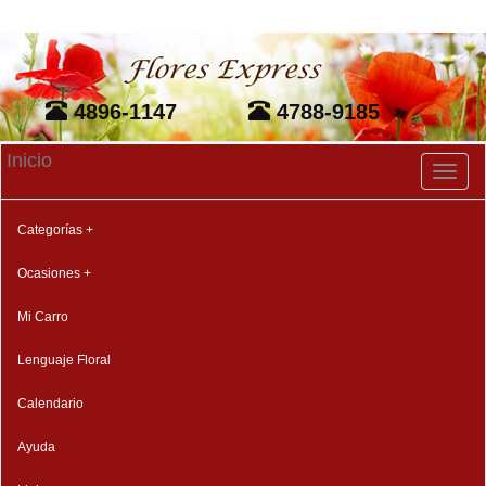
4896-1147
4788-9185
Inicio
Toggl
naviga
Categorías +
Ocasiones +
Mi Carro
Lenguaje Floral
Calendario
Ayuda