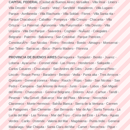
CAPITAL FEDERAL
(Ciudad de Buenos Aires) Versailles - Villa Real - Liniers -
Villa Devoto - Monte - Castro - Velez - Sarsfield - Mataderos - Villa Lugano -
Parque - Avellaneda - Villa Riachuelo - Villa Soldati - Flores - Villa Santa rita -
Parque Chacabuco - Caballito - Pompeya - Villa Crespo - Chacarita - Villa
Ortuzar - La Paternal - Agronomia - Villa Pueyrredon - Villa Devoto - Villa
Urquiza - Villa Del Parque - Saavedra - Coghlan - NuÃ±ez - Colegiales -
Belgrano - Palermo - Balvanera - San Cristobal - Parque Patricios -
ConstituciÃ³n - San Nicolas - Retiro - Recoleta - Boedo - Almagro - Monserrat -
San Telmo - Barracas - Boca - Puerto Madero - Floresta
PROVINCIA DE BUENOS AIRES
Darregueira - Tornquist - Benito - Juarez -
Loberia - Ayacucho - Coronel Vidal - Las Flores - Henderson - Saliquello -
Carlos Casares - Chacabuco - San Andres de Giles - Junin - General Pinto -
Lincoln - Roque Perez - Baradero - Berisso - Vedia - Punta alta - Tres Arroyos -
Quequen - General conesa - Maipu - Rauch - Rojas - Salto - San Nicolas - San
Pedro - Campana - San Antonio de Areco - Junin - Lujan - Lobos - San Miguel
del Monte - Chascomus - General Belgrano - Dolores - Azul - Carhue - Tandil -
Pinamar - Villa Gesell - Balcarce - Mar del Plata - Miramar - Necochea -
Claromeco - Monte Hermoso - BahÃ­a Blanca - Sierra de la Ventana - Carmen
de Patagones - San Clemente - San Bernardo - Mar de Ajo - Santa Teresita - La
Lucila del Mar - Las Toninas - Mar del Tuyu - Costa del Este - La Plata - Aguas
Verdes - Carilo - Ostende - Valeria del Mar - Magdalena - Punta Indio - General
Madariaga - Mar Chiquita - Santa Clara del Mar - Camet - Necochea - Pigue -