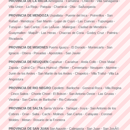
PROVINCIA DE LA RIOJA
Aimogasta - Famatina - Chilecito - Villa Sanagasta -
Villa Union - La Rioja - Patquia - Chamical - Olta - SaÃ±ogasta
PROVINCIA DE MENDOZA
Uspallata - Puente del Inca - Potrerillos - San
Rafael - Mendoza - San Martin - Lujan de Cuyo - Las Cuevas - Tupungato -
Tunuyan - San Carlos - Las LeÃ±as - Malargue - Ciudad de Mendoza -
Guaymallen - MaipÃº - Las Heras - Chacras de Coria - Godoy Cruz - Palmira -
Rivadavia.
PROVINCIA DE MISIONES
Puerto Iguazu - El Dorado - Montecarlo - San
Ignacio - Obera - Posadas - Apostoles - San Javier
PROVINCIA DE NEUQUEN
Copahue - Caviahue - Anda Collo - Chos Malal -
Zapala - Cutral Co - Plaza Huincul - Plottier - Centenario - Neuquen - Alumine -
Junin de los Andes - San Martin de los Andes - Chapelco - Villa Traful - Villa La
Angostura
PROVINCIA DE RIO NEGRO
Cipolletti - Bariloche - General Roca - Villa Regina
- Cinco Saltos - Choele Choel - El Bolson - San Antonio Oeste - Las Grutas -
Viedma - San Carlos de Bariloche - Rio Colorado
PROVINCIA DE SALTA
Santa Victoria - Tartagal - Iruya - San Antonio de los
Cobres - Oran - Salta - Cachi - Molinos - San Carlos - Cafayate - Coronel
Moldes - Metan - Rosario de la Frontera
PROVINCIA DE SAN JUAN
San Agustin - Calingasta - San Juan - San JosÃ©