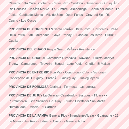
Clavero - Villa Cura Brochero - Carlos Paz - Cordoba - Salsacaste - CosquÃ­n -
Rio Ceballos - JesÃºs MarÃ­a - La Cumbre - Ascochinga - Capilla del Monte - La
Falda - Capilla del Monte - Villa de Soto - Dean Funes - Cruz del Eje - Rio
Cuarto - Los Cocos
PROVINCIA DE CORRIENTES
Santo TomÃ© - Bella Vista - Corrientes - Paso
De la Patria - Itati - Mercedes - Goya - Yapeyu - Paso de Los libres - Curuzu
Cuatia
PROVINCIA DEL CHACO
Roque Saenz PeÃ±a - Resistencia
PROVINCIA DE CHUBUT
Comodoro Rivadavia - Rawson - Puerto Madryn -
Trelew - Camarones - Trevelin - Esquel - Lago Puelo - Cholila - El Maiten
PROVINCIA DE ENTRE RIOS
La Paz - Concordia - Colon - Victoria -
Concepcion del Uruguay - ParanÃ¡ - Gualeguay - Gualeguaychu
PROVINCIA DE FORMOSA
Clorinda - Formosa - Las Lomitas
PROVINCIA DE JUJUY
La Quiaca - Casabindo - Susques - Tilcara - -
Purmamarca - San Salvador De Jujuy - Ciudad Libertador San Martin -
Humahuaca - Palpala - El Carmen
PROVINCIA DE LA PAMPA
General Pico - Intendente Alvear - Guatrache - 25
de Mayo - San Rosa - Eduardo Castex - General Acha