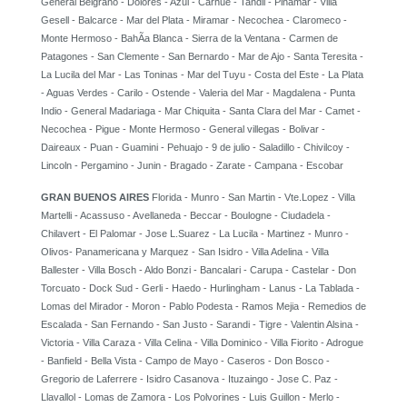
General Belgrano - Dolores - Azul - Carhue - Tandil - Pinamar - Villa
Gesell - Balcarce - Mar del Plata - Miramar - Necochea - Claromeco -
Monte Hermoso - BahÃ­a Blanca - Sierra de la Ventana - Carmen de
Patagones - San Clemente - San Bernardo - Mar de Ajo - Santa Teresita -
La Lucila del Mar - Las Toninas - Mar del Tuyu - Costa del Este - La Plata
- Aguas Verdes - Carilo - Ostende - Valeria del Mar - Magdalena - Punta
Indio - General Madariaga - Mar Chiquita - Santa Clara del Mar - Camet -
Necochea - Pigue - Monte Hermoso - General villegas - Bolivar -
Daireaux - Puan - Guamini - Pehuajo - 9 de julio - Saladillo - Chivilcoy -
Lincoln - Pergamino - Junin - Bragado - Zarate - Campana - Escobar
GRAN BUENOS AIRES
Florida - Munro - San Martin - Vte.Lopez - Villa
Martelli - Acassuso - Avellaneda - Beccar - Boulogne - Ciudadela -
Chilavert - El Palomar - Jose L.Suarez - La Lucila - Martinez - Munro -
Olivos- Panamericana y Marquez - San Isidro - Villa Adelina - Villa
Ballester - Villa Bosch - Aldo Bonzi - Bancalari - Carupa - Castelar - Don
Torcuato - Dock Sud - Gerli - Haedo - Hurlingham - Lanus - La Tablada -
Lomas del Mirador - Moron - Pablo Podesta - Ramos Mejia - Remedios de
Escalada - San Fernando - San Justo - Sarandi - Tigre - Valentin Alsina -
Victoria - Villa Caraza - Villa Celina - Villa Dominico - Villa Fiorito - Adrogue
- Banfield - Bella Vista - Campo de Mayo - Caseros - Don Bosco -
Gregorio de Laferrere - Isidro Casanova - Ituzaingo - Jose C. Paz -
Llavallol - Lomas de Zamora - Los Polvorines - Luis Guillon - Merlo -