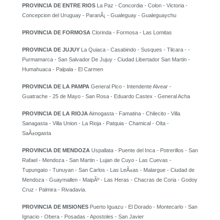
PROVINCIA DE ENTRE RIOS
La Paz - Concordia - Colon - Victoria -
Concepcion del Uruguay - ParanÃ¡ - Gualeguay - Gualeguaychu
PROVINCIA DE FORMOSA
Clorinda - Formosa - Las Lomitas
PROVINCIA DE JUJUY
La Quiaca - Casabindo - Susques - Tilcara - -
Purmamarca - San Salvador De Jujuy - Ciudad Libertador San Martin -
Humahuaca - Palpala - El Carmen
PROVINCIA DE LA PAMPA
General Pico - Intendente Alvear -
Guatrache - 25 de Mayo - San Rosa - Eduardo Castex - General Acha
PROVINCIA DE LA RIOJA
Aimogasta - Famatina - Chilecito - Villa
Sanagasta - Villa Union - La Rioja - Patquia - Chamical - Olta -
SaÃ±ogasta
PROVINCIA DE MENDOZA
Uspallata - Puente del Inca - Potrerillos - San
Rafael - Mendoza - San Martin - Lujan de Cuyo - Las Cuevas -
Tupungato - Tunuyan - San Carlos - Las LeÃ±as - Malargue - Ciudad de
Mendoza - Guaymallen - MaipÃº - Las Heras - Chacras de Coria - Godoy
Cruz - Palmira - Rivadavia.
PROVINCIA DE MISIONES
Puerto Iguazu - El Dorado - Montecarlo - San
Ignacio - Obera - Posadas - Apostoles - San Javier