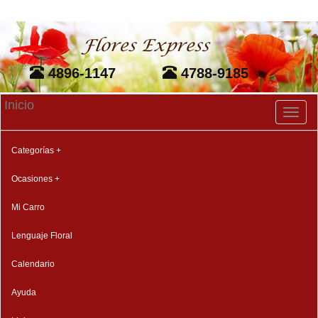
4896-1147
4788-9185
Inicio
Toggl
naviga
Categorías +
Ocasiones +
Mi Carro
Lenguaje Floral
Calendario
Ayuda