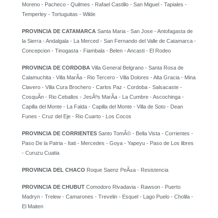
Moreno - Pacheco - Quilmes - Rafael Castillo - San Miguel - Tapiales -
Temperley - Tortuguitas - Wilde
PROVINCIA DE CATAMARCA
Santa Maria - San Jose - Antofagasta de
la Sierra - Andalgala - La Merced - San Fernando del Valle de Catamarca -
Concepcion - Tinogasta - Fiambala - Belen - Ancasti - El Rodeo
PROVINCIA DE CORDOBA
Villa General Belgrano - Santa Rosa de
Calamuchita - Villa MarÃ­a - Rio Tercero - Villa Dolores - Alta Gracia - Mina
Clavero - Villa Cura Brochero - Carlos Paz - Cordoba - Salsacaste -
CosquÃ­n - Rio Ceballos - JesÃºs MarÃ­a - La Cumbre - Ascochinga -
Capilla del Monte - La Falda - Capilla del Monte - Villa de Soto - Dean
Funes - Cruz del Eje - Rio Cuarto - Los Cocos
PROVINCIA DE CORRIENTES
Santo TomÃ© - Bella Vista - Corrientes -
Paso De la Patria - Itati - Mercedes - Goya - Yapeyu - Paso de Los libres
- Curuzu Cuatia
PROVINCIA DEL CHACO
Roque Saenz PeÃ±a - Resistencia
PROVINCIA DE CHUBUT
Comodoro Rivadavia - Rawson - Puerto
Madryn - Trelew - Camarones - Trevelin - Esquel - Lago Puelo - Cholila -
El Maiten