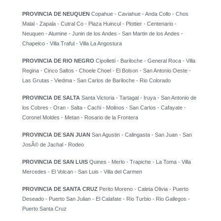
PROVINCIA DE NEUQUEN
Copahue - Caviahue - Anda Collo - Chos
Malal - Zapala - Cutral Co - Plaza Huincul - Plottier - Centenario -
Neuquen - Alumine - Junin de los Andes - San Martin de los Andes -
Chapelco - Villa Traful - Villa La Angostura
PROVINCIA DE RIO NEGRO
Cipolletti - Bariloche - General Roca - Villa
Regina - Cinco Saltos - Choele Choel - El Bolson - San Antonio Oeste -
Las Grutas - Viedma - San Carlos de Bariloche - Rio Colorado
PROVINCIA DE SALTA
Santa Victoria - Tartagal - Iruya - San Antonio de
los Cobres - Oran - Salta - Cachi - Molinos - San Carlos - Cafayate -
Coronel Moldes - Metan - Rosario de la Frontera
PROVINCIA DE SAN JUAN
San Agustin - Calingasta - San Juan - San
JosÃ© de Jachal - Rodeo
PROVINCIA DE SAN LUIS
Quines - Merlo - Trapiche - La Toma - Villa
Mercedes - El Volcan - San Luis - Villa del Carmen
PROVINCIA DE SANTA CRUZ
Perito Moreno - Caleta Olivia - Puerto
Deseado - Puerto San Julian - El Calafate - Rio Turbio - Rio Gallegos -
Puerto Santa Cruz