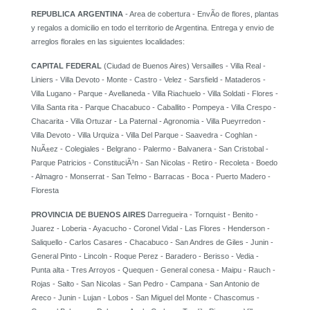
REPUBLICA ARGENTINA
- Area de cobertura - EnvÃ­o de flores, plantas
y regalos a domicilio en todo el territorio de Argentina. Entrega y envio de
arreglos florales en las siguientes localidades:
CAPITAL FEDERAL
(Ciudad de Buenos Aires) Versailles - Villa Real -
Liniers - Villa Devoto - Monte - Castro - Velez - Sarsfield - Mataderos -
Villa Lugano - Parque - Avellaneda - Villa Riachuelo - Villa Soldati - Flores -
Villa Santa rita - Parque Chacabuco - Caballito - Pompeya - Villa Crespo -
Chacarita - Villa Ortuzar - La Paternal - Agronomia - Villa Pueyrredon -
Villa Devoto - Villa Urquiza - Villa Del Parque - Saavedra - Coghlan -
NuÃ±ez - Colegiales - Belgrano - Palermo - Balvanera - San Cristobal -
Parque Patricios - ConstituciÃ³n - San Nicolas - Retiro - Recoleta - Boedo
- Almagro - Monserrat - San Telmo - Barracas - Boca - Puerto Madero -
Floresta
PROVINCIA DE BUENOS AIRES
Darregueira - Tornquist - Benito -
Juarez - Loberia - Ayacucho - Coronel Vidal - Las Flores - Henderson -
Saliquello - Carlos Casares - Chacabuco - San Andres de Giles - Junin -
General Pinto - Lincoln - Roque Perez - Baradero - Berisso - Vedia -
Punta alta - Tres Arroyos - Quequen - General conesa - Maipu - Rauch -
Rojas - Salto - San Nicolas - San Pedro - Campana - San Antonio de
Areco - Junin - Lujan - Lobos - San Miguel del Monte - Chascomus -