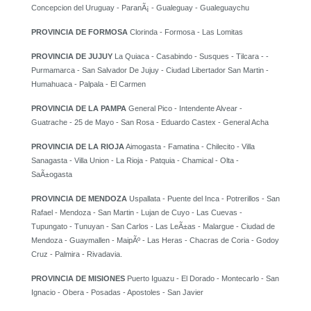
Concepcion del Uruguay - ParanÃ¡ - Gualeguay - Gualeguaychu
PROVINCIA DE FORMOSA
Clorinda - Formosa - Las Lomitas
PROVINCIA DE JUJUY
La Quiaca - Casabindo - Susques - Tilcara - -
Purmamarca - San Salvador De Jujuy - Ciudad Libertador San Martin -
Humahuaca - Palpala - El Carmen
PROVINCIA DE LA PAMPA
General Pico - Intendente Alvear -
Guatrache - 25 de Mayo - San Rosa - Eduardo Castex - General Acha
PROVINCIA DE LA RIOJA
Aimogasta - Famatina - Chilecito - Villa
Sanagasta - Villa Union - La Rioja - Patquia - Chamical - Olta -
SaÃ±ogasta
PROVINCIA DE MENDOZA
Uspallata - Puente del Inca - Potrerillos - San
Rafael - Mendoza - San Martin - Lujan de Cuyo - Las Cuevas -
Tupungato - Tunuyan - San Carlos - Las LeÃ±as - Malargue - Ciudad de
Mendoza - Guaymallen - MaipÃº - Las Heras - Chacras de Coria - Godoy
Cruz - Palmira - Rivadavia.
PROVINCIA DE MISIONES
Puerto Iguazu - El Dorado - Montecarlo - San
Ignacio - Obera - Posadas - Apostoles - San Javier