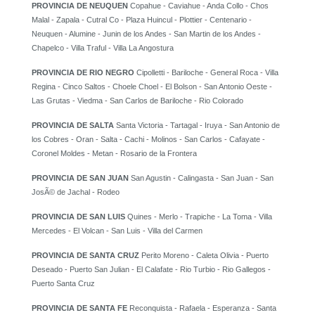
PROVINCIA DE NEUQUEN
Copahue - Caviahue - Anda Collo - Chos
Malal - Zapala - Cutral Co - Plaza Huincul - Plottier - Centenario -
Neuquen - Alumine - Junin de los Andes - San Martin de los Andes -
Chapelco - Villa Traful - Villa La Angostura
PROVINCIA DE RIO NEGRO
Cipolletti - Bariloche - General Roca - Villa
Regina - Cinco Saltos - Choele Choel - El Bolson - San Antonio Oeste -
Las Grutas - Viedma - San Carlos de Bariloche - Rio Colorado
PROVINCIA DE SALTA
Santa Victoria - Tartagal - Iruya - San Antonio de
los Cobres - Oran - Salta - Cachi - Molinos - San Carlos - Cafayate -
Coronel Moldes - Metan - Rosario de la Frontera
PROVINCIA DE SAN JUAN
San Agustin - Calingasta - San Juan - San
JosÃ© de Jachal - Rodeo
PROVINCIA DE SAN LUIS
Quines - Merlo - Trapiche - La Toma - Villa
Mercedes - El Volcan - San Luis - Villa del Carmen
PROVINCIA DE SANTA CRUZ
Perito Moreno - Caleta Olivia - Puerto
Deseado - Puerto San Julian - El Calafate - Rio Turbio - Rio Gallegos -
Puerto Santa Cruz
PROVINCIA DE SANTA FE
Reconquista - Rafaela - Esperanza - Santa