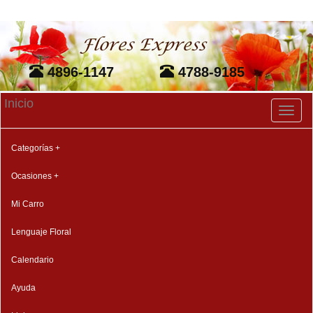
4896-1147
4788-9185
Inicio
Toggl
naviga
Categorías +
Ocasiones +
Mi Carro
Lenguaje Floral
Calendario
Ayuda