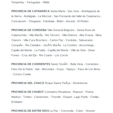
Temperley - Tortuguitas - Wilde
PROVINCIA DE CATAMARCA
Santa Maria - San Jose - Antofagasta de
la Sierra - Andalgala - La Merced - San Fernando del Valle de Catamarca -
Concepcion - Tinogasta - Fiambala - Belen - Ancasti - El Rodeo
PROVINCIA DE CORDOBA
Villa General Belgrano - Santa Rosa de
Calamuchita - Villa MarÃ­a - Rio Tercero - Villa Dolores - Alta Gracia - Mina
Clavero - Villa Cura Brochero - Carlos Paz - Cordoba - Salsacaste -
CosquÃ­n - Rio Ceballos - JesÃºs MarÃ­a - La Cumbre - Ascochinga -
Capilla del Monte - La Falda - Capilla del Monte - Villa de Soto - Dean
Funes - Cruz del Eje - Rio Cuarto - Los Cocos
PROVINCIA DE CORRIENTES
Santo TomÃ© - Bella Vista - Corrientes -
Paso De la Patria - Itati - Mercedes - Goya - Yapeyu - Paso de Los libres
- Curuzu Cuatia
PROVINCIA DEL CHACO
Roque Saenz PeÃ±a - Resistencia
PROVINCIA DE CHUBUT
Comodoro Rivadavia - Rawson - Puerto
Madryn - Trelew - Camarones - Trevelin - Esquel - Lago Puelo - Cholila -
El Maiten
PROVINCIA DE ENTRE RIOS
La Paz - Concordia - Colon - Victoria -