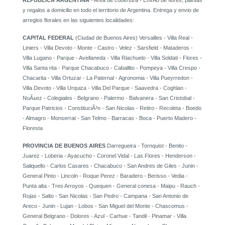
REPUBLICA ARGENTINA
- Area de cobertura - EnvÃ­o de flores, plantas
y regalos a domicilio en todo el territorio de Argentina. Entrega y envio de
arreglos florales en las siguientes localidades:
CAPITAL FEDERAL
(Ciudad de Buenos Aires) Versailles - Villa Real -
Liniers - Villa Devoto - Monte - Castro - Velez - Sarsfield - Mataderos -
Villa Lugano - Parque - Avellaneda - Villa Riachuelo - Villa Soldati - Flores -
Villa Santa rita - Parque Chacabuco - Caballito - Pompeya - Villa Crespo -
Chacarita - Villa Ortuzar - La Paternal - Agronomia - Villa Pueyrredon -
Villa Devoto - Villa Urquiza - Villa Del Parque - Saavedra - Coghlan -
NuÃ±ez - Colegiales - Belgrano - Palermo - Balvanera - San Cristobal -
Parque Patricios - ConstituciÃ³n - San Nicolas - Retiro - Recoleta - Boedo
- Almagro - Monserrat - San Telmo - Barracas - Boca - Puerto Madero -
Floresta
PROVINCIA DE BUENOS AIRES
Darregueira - Tornquist - Benito -
Juarez - Loberia - Ayacucho - Coronel Vidal - Las Flores - Henderson -
Saliquello - Carlos Casares - Chacabuco - San Andres de Giles - Junin -
General Pinto - Lincoln - Roque Perez - Baradero - Berisso - Vedia -
Punta alta - Tres Arroyos - Quequen - General conesa - Maipu - Rauch -
Rojas - Salto - San Nicolas - San Pedro - Campana - San Antonio de
Areco - Junin - Lujan - Lobos - San Miguel del Monte - Chascomus -
General Belgrano - Dolores - Azul - Carhue - Tandil - Pinamar - Villa