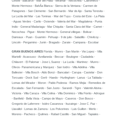
Gesell - Balcarce - Mar del Plata - Miramar - Necochea - Claromeco -
Monte Hermoso - BahÃ­a Blanca - Sierra de la Ventana - Carmen de
Patagones - San Clemente - San Bernardo - Mar de Ajo - Santa Teresita -
La Lucila del Mar - Las Toninas - Mar del Tuyu - Costa del Este - La Plata
- Aguas Verdes - Carilo - Ostende - Valeria del Mar - Magdalena - Punta
Indio - General Madariaga - Mar Chiquita - Santa Clara del Mar - Camet -
Necochea - Pigue - Monte Hermoso - General villegas - Bolivar -
Daireaux - Puan - Guamini - Pehuajo - 9 de julio - Saladillo - Chivilcoy -
Lincoln - Pergamino - Junin - Bragado - Zarate - Campana - Escobar
GRAN BUENOS AIRES
Florida - Munro - San Martin - Vte.Lopez - Villa
Martelli - Acassuso - Avellaneda - Beccar - Boulogne - Ciudadela -
Chilavert - El Palomar - Jose L.Suarez - La Lucila - Martinez - Munro -
Olivos- Panamericana y Marquez - San Isidro - Villa Adelina - Villa
Ballester - Villa Bosch - Aldo Bonzi - Bancalari - Carupa - Castelar - Don
Torcuato - Dock Sud - Gerli - Haedo - Hurlingham - Lanus - La Tablada -
Lomas del Mirador - Moron - Pablo Podesta - Ramos Mejia - Remedios de
Escalada - San Fernando - San Justo - Sarandi - Tigre - Valentin Alsina -
Victoria - Villa Caraza - Villa Celina - Villa Dominico - Villa Fiorito - Adrogue
- Banfield - Bella Vista - Campo de Mayo - Caseros - Don Bosco -
Gregorio de Laferrere - Isidro Casanova - Ituzaingo - Jose C. Paz -
Llavallol - Lomas de Zamora - Los Polvorines - Luis Guillon - Merlo -
Moreno - Pacheco - Quilmes - Rafael Castillo - San Miguel - Tapiales -