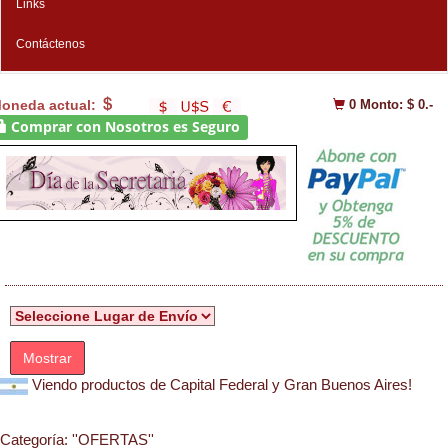
Links
Contáctenos
oneda actual:
0
Monto: $ 0.-
Comprar con Nosotros es Seguro
Mostrar
Viendo productos de Capital Federal y Gran Buenos Aires!
Categoría:
''OFERTAS''