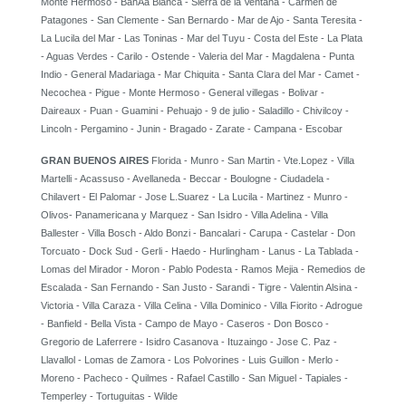
Monte Hermoso - BahÃ­a Blanca - Sierra de la Ventana - Carmen de
Patagones - San Clemente - San Bernardo - Mar de Ajo - Santa Teresita -
La Lucila del Mar - Las Toninas - Mar del Tuyu - Costa del Este - La Plata
- Aguas Verdes - Carilo - Ostende - Valeria del Mar - Magdalena - Punta
Indio - General Madariaga - Mar Chiquita - Santa Clara del Mar - Camet -
Necochea - Pigue - Monte Hermoso - General villegas - Bolivar -
Daireaux - Puan - Guamini - Pehuajo - 9 de julio - Saladillo - Chivilcoy -
Lincoln - Pergamino - Junin - Bragado - Zarate - Campana - Escobar
GRAN BUENOS AIRES
Florida - Munro - San Martin - Vte.Lopez - Villa
Martelli - Acassuso - Avellaneda - Beccar - Boulogne - Ciudadela -
Chilavert - El Palomar - Jose L.Suarez - La Lucila - Martinez - Munro -
Olivos- Panamericana y Marquez - San Isidro - Villa Adelina - Villa
Ballester - Villa Bosch - Aldo Bonzi - Bancalari - Carupa - Castelar - Don
Torcuato - Dock Sud - Gerli - Haedo - Hurlingham - Lanus - La Tablada -
Lomas del Mirador - Moron - Pablo Podesta - Ramos Mejia - Remedios de
Escalada - San Fernando - San Justo - Sarandi - Tigre - Valentin Alsina -
Victoria - Villa Caraza - Villa Celina - Villa Dominico - Villa Fiorito - Adrogue
- Banfield - Bella Vista - Campo de Mayo - Caseros - Don Bosco -
Gregorio de Laferrere - Isidro Casanova - Ituzaingo - Jose C. Paz -
Llavallol - Lomas de Zamora - Los Polvorines - Luis Guillon - Merlo -
Moreno - Pacheco - Quilmes - Rafael Castillo - San Miguel - Tapiales -
Temperley - Tortuguitas - Wilde