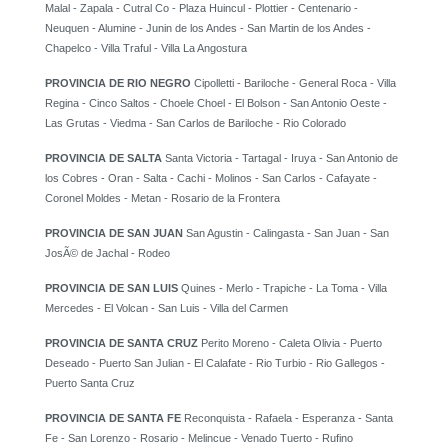
Malal - Zapala - Cutral Co - Plaza Huincul - Plottier - Centenario -
Neuquen - Alumine - Junin de los Andes - San Martin de los Andes -
Chapelco - Villa Traful - Villa La Angostura
PROVINCIA DE RIO NEGRO
Cipolletti - Bariloche - General Roca - Villa
Regina - Cinco Saltos - Choele Choel - El Bolson - San Antonio Oeste -
Las Grutas - Viedma - San Carlos de Bariloche - Rio Colorado
PROVINCIA DE SALTA
Santa Victoria - Tartagal - Iruya - San Antonio de
los Cobres - Oran - Salta - Cachi - Molinos - San Carlos - Cafayate -
Coronel Moldes - Metan - Rosario de la Frontera
PROVINCIA DE SAN JUAN
San Agustin - Calingasta - San Juan - San
JosÃ© de Jachal - Rodeo
PROVINCIA DE SAN LUIS
Quines - Merlo - Trapiche - La Toma - Villa
Mercedes - El Volcan - San Luis - Villa del Carmen
PROVINCIA DE SANTA CRUZ
Perito Moreno - Caleta Olivia - Puerto
Deseado - Puerto San Julian - El Calafate - Rio Turbio - Rio Gallegos -
Puerto Santa Cruz
PROVINCIA DE SANTA FE
Reconquista - Rafaela - Esperanza - Santa
Fe - San Lorenzo - Rosario - Melincue - Venado Tuerto - Rufino