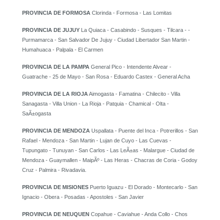
PROVINCIA DE FORMOSA
Clorinda - Formosa - Las Lomitas
PROVINCIA DE JUJUY
La Quiaca - Casabindo - Susques - Tilcara - -
Purmamarca - San Salvador De Jujuy - Ciudad Libertador San Martin -
Humahuaca - Palpala - El Carmen
PROVINCIA DE LA PAMPA
General Pico - Intendente Alvear -
Guatrache - 25 de Mayo - San Rosa - Eduardo Castex - General Acha
PROVINCIA DE LA RIOJA
Aimogasta - Famatina - Chilecito - Villa
Sanagasta - Villa Union - La Rioja - Patquia - Chamical - Olta -
SaÃ±ogasta
PROVINCIA DE MENDOZA
Uspallata - Puente del Inca - Potrerillos - San
Rafael - Mendoza - San Martin - Lujan de Cuyo - Las Cuevas -
Tupungato - Tunuyan - San Carlos - Las LeÃ±as - Malargue - Ciudad de
Mendoza - Guaymallen - MaipÃº - Las Heras - Chacras de Coria - Godoy
Cruz - Palmira - Rivadavia.
PROVINCIA DE MISIONES
Puerto Iguazu - El Dorado - Montecarlo - San
Ignacio - Obera - Posadas - Apostoles - San Javier
PROVINCIA DE NEUQUEN
Copahue - Caviahue - Anda Collo - Chos