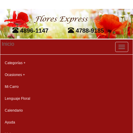
4896-1147
4788-9185
Inicio
Toggl
naviga
Categorías +
Ocasiones +
Mi Carro
Lenguaje Floral
Calendario
Ayuda