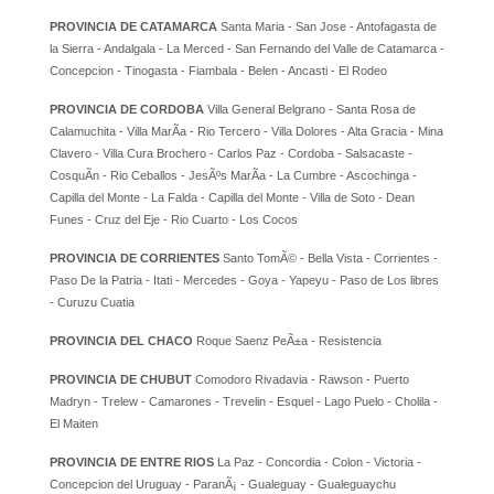
PROVINCIA DE CATAMARCA
Santa Maria - San Jose - Antofagasta de
la Sierra - Andalgala - La Merced - San Fernando del Valle de Catamarca -
Concepcion - Tinogasta - Fiambala - Belen - Ancasti - El Rodeo
PROVINCIA DE CORDOBA
Villa General Belgrano - Santa Rosa de
Calamuchita - Villa MarÃ­a - Rio Tercero - Villa Dolores - Alta Gracia - Mina
Clavero - Villa Cura Brochero - Carlos Paz - Cordoba - Salsacaste -
CosquÃ­n - Rio Ceballos - JesÃºs MarÃ­a - La Cumbre - Ascochinga -
Capilla del Monte - La Falda - Capilla del Monte - Villa de Soto - Dean
Funes - Cruz del Eje - Rio Cuarto - Los Cocos
PROVINCIA DE CORRIENTES
Santo TomÃ© - Bella Vista - Corrientes -
Paso De la Patria - Itati - Mercedes - Goya - Yapeyu - Paso de Los libres
- Curuzu Cuatia
PROVINCIA DEL CHACO
Roque Saenz PeÃ±a - Resistencia
PROVINCIA DE CHUBUT
Comodoro Rivadavia - Rawson - Puerto
Madryn - Trelew - Camarones - Trevelin - Esquel - Lago Puelo - Cholila -
El Maiten
PROVINCIA DE ENTRE RIOS
La Paz - Concordia - Colon - Victoria -
Concepcion del Uruguay - ParanÃ¡ - Gualeguay - Gualeguaychu