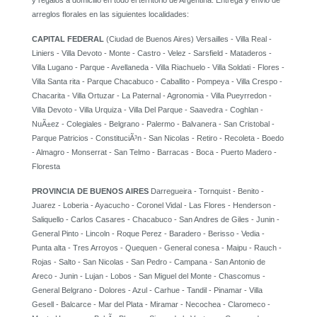
y regalos a domicilio en todo el territorio de Argentina. Entrega y envio de
arreglos florales en las siguientes localidades:
CAPITAL FEDERAL
(Ciudad de Buenos Aires) Versailles - Villa Real -
Liniers - Villa Devoto - Monte - Castro - Velez - Sarsfield - Mataderos -
Villa Lugano - Parque - Avellaneda - Villa Riachuelo - Villa Soldati - Flores -
Villa Santa rita - Parque Chacabuco - Caballito - Pompeya - Villa Crespo -
Chacarita - Villa Ortuzar - La Paternal - Agronomia - Villa Pueyrredon -
Villa Devoto - Villa Urquiza - Villa Del Parque - Saavedra - Coghlan -
NuÃ±ez - Colegiales - Belgrano - Palermo - Balvanera - San Cristobal -
Parque Patricios - ConstituciÃ³n - San Nicolas - Retiro - Recoleta - Boedo
- Almagro - Monserrat - San Telmo - Barracas - Boca - Puerto Madero -
Floresta
PROVINCIA DE BUENOS AIRES
Darregueira - Tornquist - Benito -
Juarez - Loberia - Ayacucho - Coronel Vidal - Las Flores - Henderson -
Saliquello - Carlos Casares - Chacabuco - San Andres de Giles - Junin -
General Pinto - Lincoln - Roque Perez - Baradero - Berisso - Vedia -
Punta alta - Tres Arroyos - Quequen - General conesa - Maipu - Rauch -
Rojas - Salto - San Nicolas - San Pedro - Campana - San Antonio de
Areco - Junin - Lujan - Lobos - San Miguel del Monte - Chascomus -
General Belgrano - Dolores - Azul - Carhue - Tandil - Pinamar - Villa
Gesell - Balcarce - Mar del Plata - Miramar - Necochea - Claromeco -