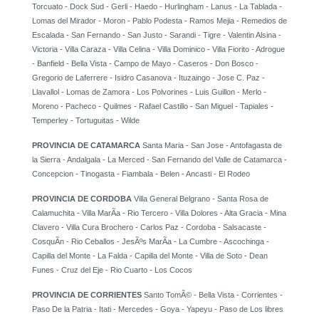
Torcuato - Dock Sud - Gerli - Haedo - Hurlingham - Lanus - La Tablada -
Lomas del Mirador - Moron - Pablo Podesta - Ramos Mejia - Remedios de
Escalada - San Fernando - San Justo - Sarandi - Tigre - Valentin Alsina -
Victoria - Villa Caraza - Villa Celina - Villa Dominico - Villa Fiorito - Adrogue
- Banfield - Bella Vista - Campo de Mayo - Caseros - Don Bosco -
Gregorio de Laferrere - Isidro Casanova - Ituzaingo - Jose C. Paz -
Llavallol - Lomas de Zamora - Los Polvorines - Luis Guillon - Merlo -
Moreno - Pacheco - Quilmes - Rafael Castillo - San Miguel - Tapiales -
Temperley - Tortuguitas - Wilde
PROVINCIA DE CATAMARCA
Santa Maria - San Jose - Antofagasta de
la Sierra - Andalgala - La Merced - San Fernando del Valle de Catamarca -
Concepcion - Tinogasta - Fiambala - Belen - Ancasti - El Rodeo
PROVINCIA DE CORDOBA
Villa General Belgrano - Santa Rosa de
Calamuchita - Villa MarÃ­a - Rio Tercero - Villa Dolores - Alta Gracia - Mina
Clavero - Villa Cura Brochero - Carlos Paz - Cordoba - Salsacaste -
CosquÃ­n - Rio Ceballos - JesÃºs MarÃ­a - La Cumbre - Ascochinga -
Capilla del Monte - La Falda - Capilla del Monte - Villa de Soto - Dean
Funes - Cruz del Eje - Rio Cuarto - Los Cocos
PROVINCIA DE CORRIENTES
Santo TomÃ© - Bella Vista - Corrientes -
Paso De la Patria - Itati - Mercedes - Goya - Yapeyu - Paso de Los libres