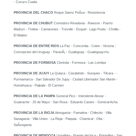
- Curuzu Cuatia
PROVINCIA DEL CHACO
Roque Saenz PeÃ±a - Resistencia
PROVINCIA DE CHUBUT
Comodoro Rivadavia - Rawson - Puerto
Madryn - Trelew - Camarones - Trevelin - Esquel - Lago Puelo - Cholila -
El Maiten
PROVINCIA DE ENTRE RIOS
La Paz - Concordia - Colon - Victoria -
Concepcion del Uruguay - ParanÃ¡ - Gualeguay - Gualeguaychu
PROVINCIA DE FORMOSA
Clorinda - Formosa - Las Lomitas
PROVINCIA DE JUJUY
La Quiaca - Casabindo - Susques - Tilcara - -
Purmamarca - San Salvador De Jujuy - Ciudad Libertador San Martin -
Humahuaca - Palpala - El Carmen
PROVINCIA DE LA PAMPA
General Pico - Intendente Alvear -
Guatrache - 25 de Mayo - San Rosa - Eduardo Castex - General Acha
PROVINCIA DE LA RIOJA
Aimogasta - Famatina - Chilecito - Villa
Sanagasta - Villa Union - La Rioja - Patquia - Chamical - Olta -
SaÃ±ogasta
PROVINCIA DE MENDOZA
Uspallata - Puente del Inca - Potrerillos - San