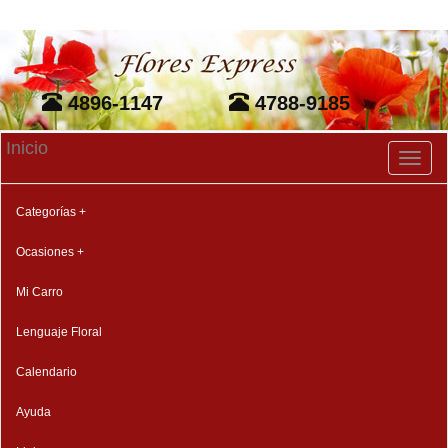
4896-1147
4788-9185
Inicio
Toggl
naviga
Categorías +
Ocasiones +
Mi Carro
Lenguaje Floral
Calendario
Ayuda