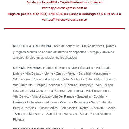
Av. de los Incas4800 - Capital Federal. informes en
ventas@floresexpress.com.ar
Haga su pedido al 54 (011) 4788-9185 de Lunes a Domingo de 9 a 20 hs. o a
ventas@floresexpress.com.ar
REPUBLICA ARGENTINA
- Area de cobertura - EnvÃ­o de flores, plantas
y regalos a domicilio en todo el territorio de Argentina. Entrega y envio de
arreglos florales en las siguientes localidades:
CAPITAL FEDERAL
(Ciudad de Buenos Aires) Versailles - Villa Real -
Liniers - Villa Devoto - Monte - Castro - Velez - Sarsfield - Mataderos -
Villa Lugano - Parque - Avellaneda - Villa Riachuelo - Villa Soldati - Flores -
Villa Santa rita - Parque Chacabuco - Caballito - Pompeya - Villa Crespo -
Chacarita - Villa Ortuzar - La Paternal - Agronomia - Villa Pueyrredon -
Villa Devoto - Villa Urquiza - Villa Del Parque - Saavedra - Coghlan -
NuÃ±ez - Colegiales - Belgrano - Palermo - Balvanera - San Cristobal -
Parque Patricios - ConstituciÃ³n - San Nicolas - Retiro - Recoleta - Boedo
- Almagro - Monserrat - San Telmo - Barracas - Boca - Puerto Madero -
Floresta