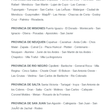
Rafael - Mendoza - San Martin - Lujan de Cuyo - Las Cuevas -
Tupungato - Tunuyan - San Carlos - Las LeÃ±as - Malargue - Ciudad de
Mendoza - Guaymallen - MaipÃº - Las Heras - Chacras de Coria - Godoy
Cruz - Palmira - Rivadavia.
PROVINCIA DE MISIONES
Puerto Iguazu - El Dorado - Montecarlo - San
Ignacio - Obera - Posadas - Apostoles - San Javier
PROVINCIA DE NEUQUEN
Copahue - Caviahue - Anda Collo - Chos
Malal - Zapala - Cutral Co - Plaza Huincul - Plottier - Centenario -
Neuquen - Alumine - Junin de los Andes - San Martin de los Andes -
Chapelco - Villa Traful - Villa La Angostura
PROVINCIA DE RIO NEGRO
Cipolletti - Bariloche - General Roca - Villa
Regina - Cinco Saltos - Choele Choel - El Bolson - San Antonio Oeste -
Las Grutas - Viedma - San Carlos de Bariloche - Rio Colorado
PROVINCIA DE SALTA
Santa Victoria - Tartagal - Iruya - San Antonio de
los Cobres - Oran - Salta - Cachi - Molinos - San Carlos - Cafayate -
Coronel Moldes - Metan - Rosario de la Frontera
PROVINCIA DE SAN JUAN
San Agustin - Calingasta - San Juan - San
JosÃ© de Jachal - Rodeo