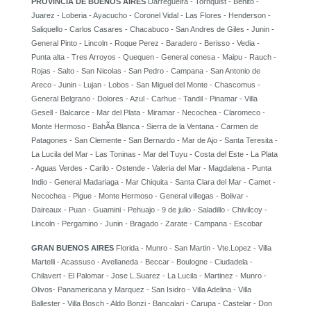
PROVINCIA DE BUENOS AIRES
Darregueira - Tornquist - Benito -
Juarez - Loberia - Ayacucho - Coronel Vidal - Las Flores - Henderson -
Saliquello - Carlos Casares - Chacabuco - San Andres de Giles - Junin -
General Pinto - Lincoln - Roque Perez - Baradero - Berisso - Vedia -
Punta alta - Tres Arroyos - Quequen - General conesa - Maipu - Rauch -
Rojas - Salto - San Nicolas - San Pedro - Campana - San Antonio de
Areco - Junin - Lujan - Lobos - San Miguel del Monte - Chascomus -
General Belgrano - Dolores - Azul - Carhue - Tandil - Pinamar - Villa
Gesell - Balcarce - Mar del Plata - Miramar - Necochea - Claromeco -
Monte Hermoso - BahÃ­a Blanca - Sierra de la Ventana - Carmen de
Patagones - San Clemente - San Bernardo - Mar de Ajo - Santa Teresita -
La Lucila del Mar - Las Toninas - Mar del Tuyu - Costa del Este - La Plata
- Aguas Verdes - Carilo - Ostende - Valeria del Mar - Magdalena - Punta
Indio - General Madariaga - Mar Chiquita - Santa Clara del Mar - Camet -
Necochea - Pigue - Monte Hermoso - General villegas - Bolivar -
Daireaux - Puan - Guamini - Pehuajo - 9 de julio - Saladillo - Chivilcoy -
Lincoln - Pergamino - Junin - Bragado - Zarate - Campana - Escobar
GRAN BUENOS AIRES
Florida - Munro - San Martin - Vte.Lopez - Villa
Martelli - Acassuso - Avellaneda - Beccar - Boulogne - Ciudadela -
Chilavert - El Palomar - Jose L.Suarez - La Lucila - Martinez - Munro -
Olivos- Panamericana y Marquez - San Isidro - Villa Adelina - Villa
Ballester - Villa Bosch - Aldo Bonzi - Bancalari - Carupa - Castelar - Don