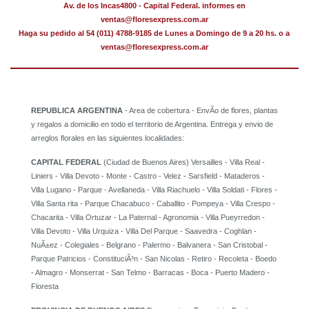
Av. de los Incas4800 - Capital Federal. informes en
ventas@floresexpress.com.ar
Haga su pedido al 54 (011) 4788-9185 de Lunes a Domingo de 9 a 20 hs. o a
ventas@floresexpress.com.ar
REPUBLICA ARGENTINA
- Area de cobertura - EnvÃ­o de flores, plantas
y regalos a domicilio en todo el territorio de Argentina. Entrega y envio de
arreglos florales en las siguientes localidades:
CAPITAL FEDERAL
(Ciudad de Buenos Aires) Versailles - Villa Real -
Liniers - Villa Devoto - Monte - Castro - Velez - Sarsfield - Mataderos -
Villa Lugano - Parque - Avellaneda - Villa Riachuelo - Villa Soldati - Flores -
Villa Santa rita - Parque Chacabuco - Caballito - Pompeya - Villa Crespo -
Chacarita - Villa Ortuzar - La Paternal - Agronomia - Villa Pueyrredon -
Villa Devoto - Villa Urquiza - Villa Del Parque - Saavedra - Coghlan -
NuÃ±ez - Colegiales - Belgrano - Palermo - Balvanera - San Cristobal -
Parque Patricios - ConstituciÃ³n - San Nicolas - Retiro - Recoleta - Boedo
- Almagro - Monserrat - San Telmo - Barracas - Boca - Puerto Madero -
Floresta