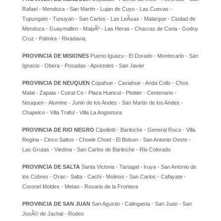
Rafael - Mendoza - San Martin - Lujan de Cuyo - Las Cuevas -
Tupungato - Tunuyan - San Carlos - Las LeÃ±as - Malargue - Ciudad de
Mendoza - Guaymallen - MaipÃº - Las Heras - Chacras de Coria - Godoy
Cruz - Palmira - Rivadavia.
PROVINCIA DE MISIONES
Puerto Iguazu - El Dorado - Montecarlo - San
Ignacio - Obera - Posadas - Apostoles - San Javier
PROVINCIA DE NEUQUEN
Copahue - Caviahue - Anda Collo - Chos
Malal - Zapala - Cutral Co - Plaza Huincul - Plottier - Centenario -
Neuquen - Alumine - Junin de los Andes - San Martin de los Andes -
Chapelco - Villa Traful - Villa La Angostura
PROVINCIA DE RIO NEGRO
Cipolletti - Bariloche - General Roca - Villa
Regina - Cinco Saltos - Choele Choel - El Bolson - San Antonio Oeste -
Las Grutas - Viedma - San Carlos de Bariloche - Rio Colorado
PROVINCIA DE SALTA
Santa Victoria - Tartagal - Iruya - San Antonio de
los Cobres - Oran - Salta - Cachi - Molinos - San Carlos - Cafayate -
Coronel Moldes - Metan - Rosario de la Frontera
PROVINCIA DE SAN JUAN
San Agustin - Calingasta - San Juan - San
JosÃ© de Jachal - Rodeo