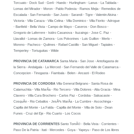
Torcuato - Dock Sud - Gerli - Haedo - Hurlingham - Lanus - La Tablada -
Lomas del Mirador - Moron - Pablo Podesta - Ramos Mejia - Remedios de
Escalada - San Fernando - San Justo - Sarandi - Tigre - Valentin Alsina -
Victoria - Villa Caraza - Villa Celina - Villa Dominico - Villa Fiorito - Adrogue
- Banfield - Bella Vista - Campo de Mayo - Caseros - Don Bosco -
Gregorio de Laferrere - Isidro Casanova - Ituzaingo - Jose C. Paz -
Llavallol - Lomas de Zamora - Los Polvorines - Luis Guillon - Merlo -
Moreno - Pacheco - Quilmes - Rafael Castillo - San Miguel - Tapiales -
Temperley - Tortuguitas - Wilde
PROVINCIA DE CATAMARCA
Santa Maria - San Jose - Antofagasta de
la Sierra - Andalgala - La Merced - San Fernando del Valle de Catamarca -
Concepcion - Tinogasta - Fiambala - Belen - Ancasti - El Rodeo
PROVINCIA DE CORDOBA
Villa General Belgrano - Santa Rosa de
Calamuchita - Villa MarÃ­a - Rio Tercero - Villa Dolores - Alta Gracia - Mina
Clavero - Villa Cura Brochero - Carlos Paz - Cordoba - Salsacaste -
CosquÃ­n - Rio Ceballos - JesÃºs MarÃ­a - La Cumbre - Ascochinga -
Capilla del Monte - La Falda - Capilla del Monte - Villa de Soto - Dean
Funes - Cruz del Eje - Rio Cuarto - Los Cocos
PROVINCIA DE CORRIENTES
Santo TomÃ© - Bella Vista - Corrientes -
Paso De la Patria - Itati - Mercedes - Goya - Yapeyu - Paso de Los libres