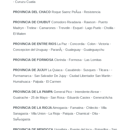
- Curuzu Cuatia
PROVINCIA DEL CHACO
Roque Saenz PeÃ±a - Resistencia
PROVINCIA DE CHUBUT
Comodoro Rivadavia - Rawson - Puerto
Madryn - Trelew - Camarones - Trevelin - Esquel - Lago Puelo - Cholila -
El Maiten
PROVINCIA DE ENTRE RIOS
La Paz - Concordia - Colon - Victoria -
Concepcion del Uruguay - ParanÃ¡ - Gualeguay - Gualeguaychu
PROVINCIA DE FORMOSA
Clorinda - Formosa - Las Lomitas
PROVINCIA DE JUJUY
La Quiaca - Casabindo - Susques - Tilcara - -
Purmamarca - San Salvador De Jujuy - Ciudad Libertador San Martin -
Humahuaca - Palpala - El Carmen
PROVINCIA DE LA PAMPA
General Pico - Intendente Alvear -
Guatrache - 25 de Mayo - San Rosa - Eduardo Castex - General Acha
PROVINCIA DE LA RIOJA
Aimogasta - Famatina - Chilecito - Villa
Sanagasta - Villa Union - La Rioja - Patquia - Chamical - Olta -
SaÃ±ogasta
PROVINCIA DE MENDOZA
Uspallata - Puente del Inca - Potrerillos - San