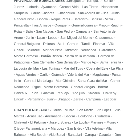
PROVINCIA DE BUENOS AIRES
Darregueira - Tornquist - Benito -
Juarez - Loberia - Ayacucho - Coronel Vidal - Las Flores - Henderson -
Saliquello - Carlos Casares - Chacabuco - San Andres de Giles - Junin -
General Pinto - Lincoln - Roque Perez - Baradero - Berisso - Vedia -
Punta alta - Tres Arroyos - Quequen - General conesa - Maipu - Rauch -
Rojas - Salto - San Nicolas - San Pedro - Campana - San Antonio de
Areco - Junin - Lujan - Lobos - San Miguel del Monte - Chascomus -
General Belgrano - Dolores - Azul - Carhue - Tandil - Pinamar - Villa
Gesell - Balcarce - Mar del Plata - Miramar - Necochea - Claromeco -
Monte Hermoso - BahÃ­a Blanca - Sierra de la Ventana - Carmen de
Patagones - San Clemente - San Bernardo - Mar de Ajo - Santa Teresita -
La Lucila del Mar - Las Toninas - Mar del Tuyu - Costa del Este - La Plata
- Aguas Verdes - Carilo - Ostende - Valeria del Mar - Magdalena - Punta
Indio - General Madariaga - Mar Chiquita - Santa Clara del Mar - Camet -
Necochea - Pigue - Monte Hermoso - General villegas - Bolivar -
Daireaux - Puan - Guamini - Pehuajo - 9 de julio - Saladillo - Chivilcoy -
Lincoln - Pergamino - Junin - Bragado - Zarate - Campana - Escobar
GRAN BUENOS AIRES
Florida - Munro - San Martin - Vte.Lopez - Villa
Martelli - Acassuso - Avellaneda - Beccar - Boulogne - Ciudadela -
Chilavert - El Palomar - Jose L.Suarez - La Lucila - Martinez - Munro -
Olivos- Panamericana y Marquez - San Isidro - Villa Adelina - Villa
Ballester - Villa Bosch - Aldo Bonzi - Bancalari - Carupa - Castelar - Don