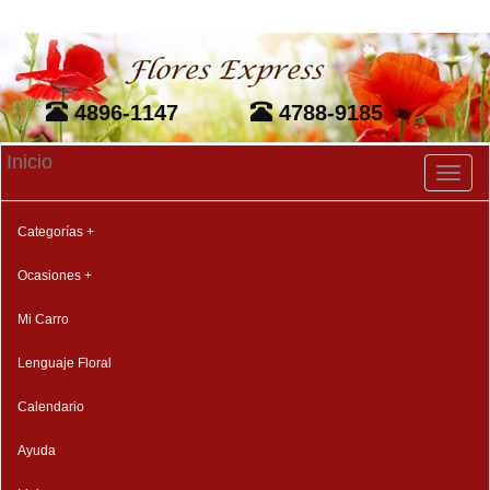
4896-1147
4788-9185
Inicio
Toggl
naviga
Categorías +
Ocasiones +
Mi Carro
Lenguaje Floral
Calendario
Ayuda