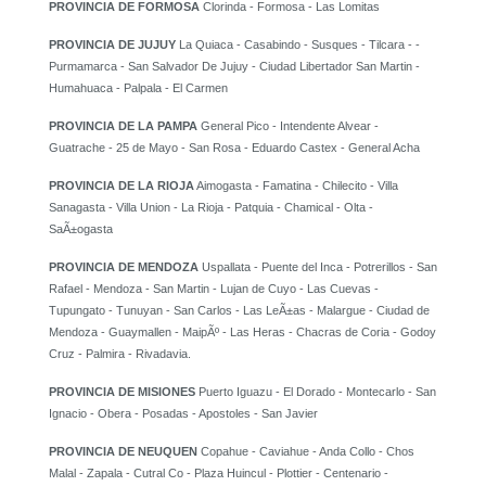
PROVINCIA DE FORMOSA
Clorinda - Formosa - Las Lomitas
PROVINCIA DE JUJUY
La Quiaca - Casabindo - Susques - Tilcara - -
Purmamarca - San Salvador De Jujuy - Ciudad Libertador San Martin -
Humahuaca - Palpala - El Carmen
PROVINCIA DE LA PAMPA
General Pico - Intendente Alvear -
Guatrache - 25 de Mayo - San Rosa - Eduardo Castex - General Acha
PROVINCIA DE LA RIOJA
Aimogasta - Famatina - Chilecito - Villa
Sanagasta - Villa Union - La Rioja - Patquia - Chamical - Olta -
SaÃ±ogasta
PROVINCIA DE MENDOZA
Uspallata - Puente del Inca - Potrerillos - San
Rafael - Mendoza - San Martin - Lujan de Cuyo - Las Cuevas -
Tupungato - Tunuyan - San Carlos - Las LeÃ±as - Malargue - Ciudad de
Mendoza - Guaymallen - MaipÃº - Las Heras - Chacras de Coria - Godoy
Cruz - Palmira - Rivadavia.
PROVINCIA DE MISIONES
Puerto Iguazu - El Dorado - Montecarlo - San
Ignacio - Obera - Posadas - Apostoles - San Javier
PROVINCIA DE NEUQUEN
Copahue - Caviahue - Anda Collo - Chos
Malal - Zapala - Cutral Co - Plaza Huincul - Plottier - Centenario -