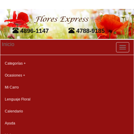
4896-1147
4788-9185
Inicio
Toggl
naviga
Categorías +
Ocasiones +
Mi Carro
Lenguaje Floral
Calendario
Ayuda