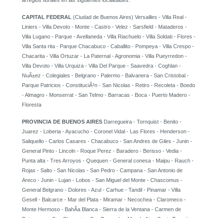
arreglos florales en las siguientes localidades:
CAPITAL FEDERAL
(Ciudad de Buenos Aires) Versailles - Villa Real -
Liniers - Villa Devoto - Monte - Castro - Velez - Sarsfield - Mataderos -
Villa Lugano - Parque - Avellaneda - Villa Riachuelo - Villa Soldati - Flores -
Villa Santa rita - Parque Chacabuco - Caballito - Pompeya - Villa Crespo -
Chacarita - Villa Ortuzar - La Paternal - Agronomia - Villa Pueyrredon -
Villa Devoto - Villa Urquiza - Villa Del Parque - Saavedra - Coghlan -
NuÃ±ez - Colegiales - Belgrano - Palermo - Balvanera - San Cristobal -
Parque Patricios - ConstituciÃ³n - San Nicolas - Retiro - Recoleta - Boedo
- Almagro - Monserrat - San Telmo - Barracas - Boca - Puerto Madero -
Floresta
PROVINCIA DE BUENOS AIRES
Darregueira - Tornquist - Benito -
Juarez - Loberia - Ayacucho - Coronel Vidal - Las Flores - Henderson -
Saliquello - Carlos Casares - Chacabuco - San Andres de Giles - Junin -
General Pinto - Lincoln - Roque Perez - Baradero - Berisso - Vedia -
Punta alta - Tres Arroyos - Quequen - General conesa - Maipu - Rauch -
Rojas - Salto - San Nicolas - San Pedro - Campana - San Antonio de
Areco - Junin - Lujan - Lobos - San Miguel del Monte - Chascomus -
General Belgrano - Dolores - Azul - Carhue - Tandil - Pinamar - Villa
Gesell - Balcarce - Mar del Plata - Miramar - Necochea - Claromeco -
Monte Hermoso - BahÃ­a Blanca - Sierra de la Ventana - Carmen de