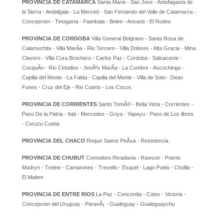
PROVINCIA DE CATAMARCA
Santa Maria - San Jose - Antofagasta de
la Sierra - Andalgala - La Merced - San Fernando del Valle de Catamarca -
Concepcion - Tinogasta - Fiambala - Belen - Ancasti - El Rodeo
PROVINCIA DE CORDOBA
Villa General Belgrano - Santa Rosa de
Calamuchita - Villa MarÃ­a - Rio Tercero - Villa Dolores - Alta Gracia - Mina
Clavero - Villa Cura Brochero - Carlos Paz - Cordoba - Salsacaste -
CosquÃ­n - Rio Ceballos - JesÃºs MarÃ­a - La Cumbre - Ascochinga -
Capilla del Monte - La Falda - Capilla del Monte - Villa de Soto - Dean
Funes - Cruz del Eje - Rio Cuarto - Los Cocos
PROVINCIA DE CORRIENTES
Santo TomÃ© - Bella Vista - Corrientes -
Paso De la Patria - Itati - Mercedes - Goya - Yapeyu - Paso de Los libres
- Curuzu Cuatia
PROVINCIA DEL CHACO
Roque Saenz PeÃ±a - Resistencia
PROVINCIA DE CHUBUT
Comodoro Rivadavia - Rawson - Puerto
Madryn - Trelew - Camarones - Trevelin - Esquel - Lago Puelo - Cholila -
El Maiten
PROVINCIA DE ENTRE RIOS
La Paz - Concordia - Colon - Victoria -
Concepcion del Uruguay - ParanÃ¡ - Gualeguay - Gualeguaychu