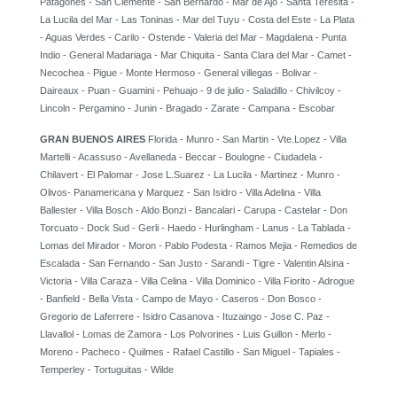
Patagones - San Clemente - San Bernardo - Mar de Ajo - Santa Teresita -
La Lucila del Mar - Las Toninas - Mar del Tuyu - Costa del Este - La Plata
- Aguas Verdes - Carilo - Ostende - Valeria del Mar - Magdalena - Punta
Indio - General Madariaga - Mar Chiquita - Santa Clara del Mar - Camet -
Necochea - Pigue - Monte Hermoso - General villegas - Bolivar -
Daireaux - Puan - Guamini - Pehuajo - 9 de julio - Saladillo - Chivilcoy -
Lincoln - Pergamino - Junin - Bragado - Zarate - Campana - Escobar
GRAN BUENOS AIRES
Florida - Munro - San Martin - Vte.Lopez - Villa
Martelli - Acassuso - Avellaneda - Beccar - Boulogne - Ciudadela -
Chilavert - El Palomar - Jose L.Suarez - La Lucila - Martinez - Munro -
Olivos- Panamericana y Marquez - San Isidro - Villa Adelina - Villa
Ballester - Villa Bosch - Aldo Bonzi - Bancalari - Carupa - Castelar - Don
Torcuato - Dock Sud - Gerli - Haedo - Hurlingham - Lanus - La Tablada -
Lomas del Mirador - Moron - Pablo Podesta - Ramos Mejia - Remedios de
Escalada - San Fernando - San Justo - Sarandi - Tigre - Valentin Alsina -
Victoria - Villa Caraza - Villa Celina - Villa Dominico - Villa Fiorito - Adrogue
- Banfield - Bella Vista - Campo de Mayo - Caseros - Don Bosco -
Gregorio de Laferrere - Isidro Casanova - Ituzaingo - Jose C. Paz -
Llavallol - Lomas de Zamora - Los Polvorines - Luis Guillon - Merlo -
Moreno - Pacheco - Quilmes - Rafael Castillo - San Miguel - Tapiales -
Temperley - Tortuguitas - Wilde