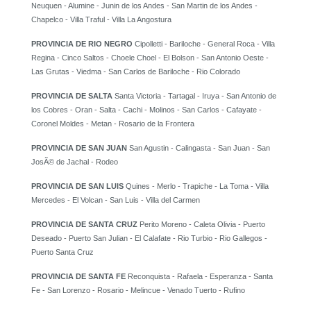
Neuquen - Alumine - Junin de los Andes - San Martin de los Andes -
Chapelco - Villa Traful - Villa La Angostura
PROVINCIA DE RIO NEGRO
Cipolletti - Bariloche - General Roca - Villa
Regina - Cinco Saltos - Choele Choel - El Bolson - San Antonio Oeste -
Las Grutas - Viedma - San Carlos de Bariloche - Rio Colorado
PROVINCIA DE SALTA
Santa Victoria - Tartagal - Iruya - San Antonio de
los Cobres - Oran - Salta - Cachi - Molinos - San Carlos - Cafayate -
Coronel Moldes - Metan - Rosario de la Frontera
PROVINCIA DE SAN JUAN
San Agustin - Calingasta - San Juan - San
JosÃ© de Jachal - Rodeo
PROVINCIA DE SAN LUIS
Quines - Merlo - Trapiche - La Toma - Villa
Mercedes - El Volcan - San Luis - Villa del Carmen
PROVINCIA DE SANTA CRUZ
Perito Moreno - Caleta Olivia - Puerto
Deseado - Puerto San Julian - El Calafate - Rio Turbio - Rio Gallegos -
Puerto Santa Cruz
PROVINCIA DE SANTA FE
Reconquista - Rafaela - Esperanza - Santa
Fe - San Lorenzo - Rosario - Melincue - Venado Tuerto - Rufino