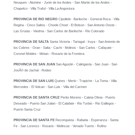
Neuquen - Alumine - Junin de los Andes - San Martin de los Andes -
Chapelco - Villa Traful - Villa La Angostura
PROVINCIA DE RIO NEGRO
Cipolletti - Bariloche - General Roca - Villa
Regina - Cinco Saltos - Choele Choel - El Bolson - San Antonio Oeste -
Las Grutas - Viedma - San Carlos de Bariloche - Rio Colorado
PROVINCIA DE SALTA
Santa Victoria - Tartagal - Iruya - San Antonio de
los Cobres - Oran - Salta - Cachi - Molinos - San Carlos - Cafayate -
Coronel Moldes - Metan - Rosario de la Frontera
PROVINCIA DE SAN JUAN
San Agustin - Calingasta - San Juan - San
JosÃ© de Jachal - Rodeo
PROVINCIA DE SAN LUIS
Quines - Merlo - Trapiche - La Toma - Villa
Mercedes - El Volcan - San Luis - Villa del Carmen
PROVINCIA DE SANTA CRUZ
Perito Moreno - Caleta Olivia - Puerto
Deseado - Puerto San Julian - El Calafate - Rio Turbio - Rio Gallegos -
Puerto Santa Cruz
PROVINCIA DE SANTA FE
Reconquista - Rafaela - Esperanza - Santa
Fe - San Lorenzo - Rosario - Melincue - Venado Tuerto - Rufino