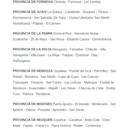
PROVINCIA DE FORMOSA
Clorinda - Formosa - Las Lomitas
PROVINCIA DE JUJUY
La Quiaca - Casabindo - Susques - Tilcara - -
Purmamarca - San Salvador De Jujuy - Ciudad Libertador San Martin -
Humahuaca - Palpala - El Carmen
PROVINCIA DE LA PAMPA
General Pico - Intendente Alvear -
Guatrache - 25 de Mayo - San Rosa - Eduardo Castex - General Acha
PROVINCIA DE LA RIOJA
Aimogasta - Famatina - Chilecito - Villa
Sanagasta - Villa Union - La Rioja - Patquia - Chamical - Olta -
SaÃ±ogasta
PROVINCIA DE MENDOZA
Uspallata - Puente del Inca - Potrerillos - San
Rafael - Mendoza - San Martin - Lujan de Cuyo - Las Cuevas -
Tupungato - Tunuyan - San Carlos - Las LeÃ±as - Malargue - Ciudad de
Mendoza - Guaymallen - MaipÃº - Las Heras - Chacras de Coria - Godoy
Cruz - Palmira - Rivadavia.
PROVINCIA DE MISIONES
Puerto Iguazu - El Dorado - Montecarlo - San
Ignacio - Obera - Posadas - Apostoles - San Javier
PROVINCIA DE NEUQUEN
Copahue - Caviahue - Anda Collo - Chos
Malal - Zapala - Cutral Co - Plaza Huincul - Plottier - Centenario -