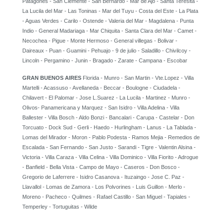
Patagones - San Clemente - San Bernardo - Mar de Ajo - Santa Teresita -
La Lucila del Mar - Las Toninas - Mar del Tuyu - Costa del Este - La Plata
- Aguas Verdes - Carilo - Ostende - Valeria del Mar - Magdalena - Punta
Indio - General Madariaga - Mar Chiquita - Santa Clara del Mar - Camet -
Necochea - Pigue - Monte Hermoso - General villegas - Bolivar -
Daireaux - Puan - Guamini - Pehuajo - 9 de julio - Saladillo - Chivilcoy -
Lincoln - Pergamino - Junin - Bragado - Zarate - Campana - Escobar
GRAN BUENOS AIRES
Florida - Munro - San Martin - Vte.Lopez - Villa
Martelli - Acassuso - Avellaneda - Beccar - Boulogne - Ciudadela -
Chilavert - El Palomar - Jose L.Suarez - La Lucila - Martinez - Munro -
Olivos- Panamericana y Marquez - San Isidro - Villa Adelina - Villa
Ballester - Villa Bosch - Aldo Bonzi - Bancalari - Carupa - Castelar - Don
Torcuato - Dock Sud - Gerli - Haedo - Hurlingham - Lanus - La Tablada -
Lomas del Mirador - Moron - Pablo Podesta - Ramos Mejia - Remedios de
Escalada - San Fernando - San Justo - Sarandi - Tigre - Valentin Alsina -
Victoria - Villa Caraza - Villa Celina - Villa Dominico - Villa Fiorito - Adrogue
- Banfield - Bella Vista - Campo de Mayo - Caseros - Don Bosco -
Gregorio de Laferrere - Isidro Casanova - Ituzaingo - Jose C. Paz -
Llavallol - Lomas de Zamora - Los Polvorines - Luis Guillon - Merlo -
Moreno - Pacheco - Quilmes - Rafael Castillo - San Miguel - Tapiales -
Temperley - Tortuguitas - Wilde