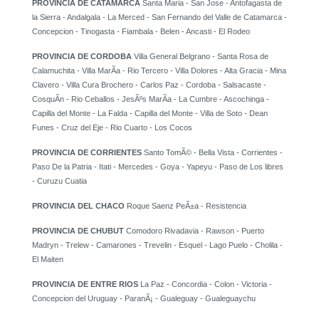
PROVINCIA DE CATAMARCA
Santa Maria - San Jose - Antofagasta de
la Sierra - Andalgala - La Merced - San Fernando del Valle de Catamarca -
Concepcion - Tinogasta - Fiambala - Belen - Ancasti - El Rodeo
PROVINCIA DE CORDOBA
Villa General Belgrano - Santa Rosa de
Calamuchita - Villa MarÃ­a - Rio Tercero - Villa Dolores - Alta Gracia - Mina
Clavero - Villa Cura Brochero - Carlos Paz - Cordoba - Salsacaste -
CosquÃ­n - Rio Ceballos - JesÃºs MarÃ­a - La Cumbre - Ascochinga -
Capilla del Monte - La Falda - Capilla del Monte - Villa de Soto - Dean
Funes - Cruz del Eje - Rio Cuarto - Los Cocos
PROVINCIA DE CORRIENTES
Santo TomÃ© - Bella Vista - Corrientes -
Paso De la Patria - Itati - Mercedes - Goya - Yapeyu - Paso de Los libres
- Curuzu Cuatia
PROVINCIA DEL CHACO
Roque Saenz PeÃ±a - Resistencia
PROVINCIA DE CHUBUT
Comodoro Rivadavia - Rawson - Puerto
Madryn - Trelew - Camarones - Trevelin - Esquel - Lago Puelo - Cholila -
El Maiten
PROVINCIA DE ENTRE RIOS
La Paz - Concordia - Colon - Victoria -
Concepcion del Uruguay - ParanÃ¡ - Gualeguay - Gualeguaychu