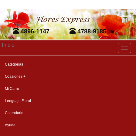
4896-1147
4788-9185
Inicio
Toggl
naviga
Categorías +
Ocasiones +
Mi Carro
Lenguaje Floral
Calendario
Ayuda