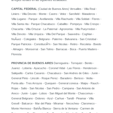
arreglos florales en las siguientes localidades:
CAPITAL FEDERAL
(Ciudad de Buenos Aires) Versailles - Villa Real -
Liniers - Villa Devoto - Monte - Castro - Velez - Sarsfield - Mataderos -
Villa Lugano - Parque - Avellaneda - Villa Riachuelo - Villa Soldati - Flores -
Villa Santa rita - Parque Chacabuco - Caballito - Pompeya - Villa Crespo -
Chacarita - Villa Ortuzar - La Paternal - Agronomia - Villa Pueyrredon -
Villa Devoto - Villa Urquiza - Villa Del Parque - Saavedra - Coghlan -
NuÃ±ez - Colegiales - Belgrano - Palermo - Balvanera - San Cristobal -
Parque Patricios - ConstituciÃ³n - San Nicolas - Retiro - Recoleta - Boedo
- Almagro - Monserrat - San Telmo - Barracas - Boca - Puerto Madero -
Floresta
PROVINCIA DE BUENOS AIRES
Darregueira - Tornquist - Benito -
Juarez - Loberia - Ayacucho - Coronel Vidal - Las Flores - Henderson -
Saliquello - Carlos Casares - Chacabuco - San Andres de Giles - Junin -
General Pinto - Lincoln - Roque Perez - Baradero - Berisso - Vedia -
Punta alta - Tres Arroyos - Quequen - General conesa - Maipu - Rauch -
Rojas - Salto - San Nicolas - San Pedro - Campana - San Antonio de
Areco - Junin - Lujan - Lobos - San Miguel del Monte - Chascomus -
General Belgrano - Dolores - Azul - Carhue - Tandil - Pinamar - Villa
Gesell - Balcarce - Mar del Plata - Miramar - Necochea - Claromeco -
Monte Hermoso - BahÃ­a Blanca - Sierra de la Ventana - Carmen de