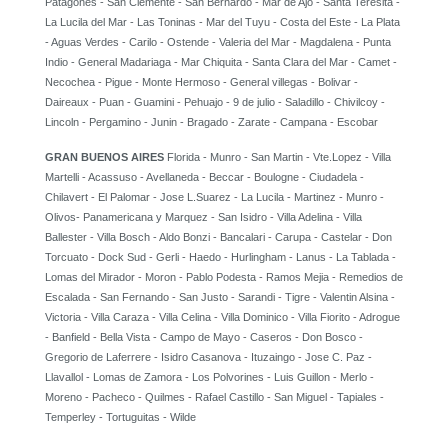
Patagones - San Clemente - San Bernardo - Mar de Ajo - Santa Teresita -
La Lucila del Mar - Las Toninas - Mar del Tuyu - Costa del Este - La Plata
- Aguas Verdes - Carilo - Ostende - Valeria del Mar - Magdalena - Punta
Indio - General Madariaga - Mar Chiquita - Santa Clara del Mar - Camet -
Necochea - Pigue - Monte Hermoso - General villegas - Bolivar -
Daireaux - Puan - Guamini - Pehuajo - 9 de julio - Saladillo - Chivilcoy -
Lincoln - Pergamino - Junin - Bragado - Zarate - Campana - Escobar
GRAN BUENOS AIRES
Florida - Munro - San Martin - Vte.Lopez - Villa
Martelli - Acassuso - Avellaneda - Beccar - Boulogne - Ciudadela -
Chilavert - El Palomar - Jose L.Suarez - La Lucila - Martinez - Munro -
Olivos- Panamericana y Marquez - San Isidro - Villa Adelina - Villa
Ballester - Villa Bosch - Aldo Bonzi - Bancalari - Carupa - Castelar - Don
Torcuato - Dock Sud - Gerli - Haedo - Hurlingham - Lanus - La Tablada -
Lomas del Mirador - Moron - Pablo Podesta - Ramos Mejia - Remedios de
Escalada - San Fernando - San Justo - Sarandi - Tigre - Valentin Alsina -
Victoria - Villa Caraza - Villa Celina - Villa Dominico - Villa Fiorito - Adrogue
- Banfield - Bella Vista - Campo de Mayo - Caseros - Don Bosco -
Gregorio de Laferrere - Isidro Casanova - Ituzaingo - Jose C. Paz -
Llavallol - Lomas de Zamora - Los Polvorines - Luis Guillon - Merlo -
Moreno - Pacheco - Quilmes - Rafael Castillo - San Miguel - Tapiales -
Temperley - Tortuguitas - Wilde