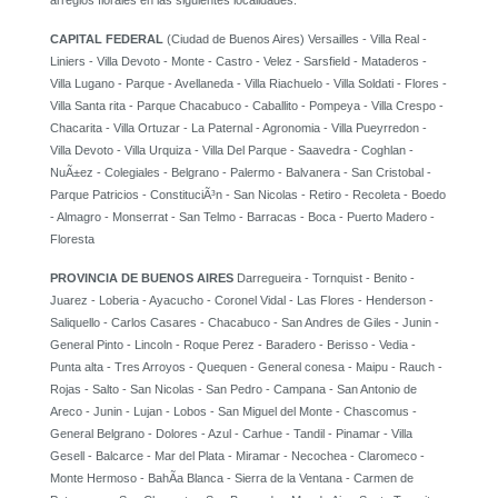
arreglos florales en las siguientes localidades:
CAPITAL FEDERAL
(Ciudad de Buenos Aires) Versailles - Villa Real -
Liniers - Villa Devoto - Monte - Castro - Velez - Sarsfield - Mataderos -
Villa Lugano - Parque - Avellaneda - Villa Riachuelo - Villa Soldati - Flores -
Villa Santa rita - Parque Chacabuco - Caballito - Pompeya - Villa Crespo -
Chacarita - Villa Ortuzar - La Paternal - Agronomia - Villa Pueyrredon -
Villa Devoto - Villa Urquiza - Villa Del Parque - Saavedra - Coghlan -
NuÃ±ez - Colegiales - Belgrano - Palermo - Balvanera - San Cristobal -
Parque Patricios - ConstituciÃ³n - San Nicolas - Retiro - Recoleta - Boedo
- Almagro - Monserrat - San Telmo - Barracas - Boca - Puerto Madero -
Floresta
PROVINCIA DE BUENOS AIRES
Darregueira - Tornquist - Benito -
Juarez - Loberia - Ayacucho - Coronel Vidal - Las Flores - Henderson -
Saliquello - Carlos Casares - Chacabuco - San Andres de Giles - Junin -
General Pinto - Lincoln - Roque Perez - Baradero - Berisso - Vedia -
Punta alta - Tres Arroyos - Quequen - General conesa - Maipu - Rauch -
Rojas - Salto - San Nicolas - San Pedro - Campana - San Antonio de
Areco - Junin - Lujan - Lobos - San Miguel del Monte - Chascomus -
General Belgrano - Dolores - Azul - Carhue - Tandil - Pinamar - Villa
Gesell - Balcarce - Mar del Plata - Miramar - Necochea - Claromeco -
Monte Hermoso - BahÃ­a Blanca - Sierra de la Ventana - Carmen de