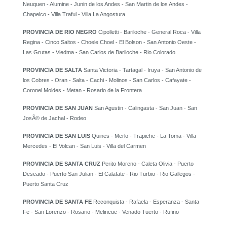
Neuquen - Alumine - Junin de los Andes - San Martin de los Andes -
Chapelco - Villa Traful - Villa La Angostura
PROVINCIA DE RIO NEGRO
Cipolletti - Bariloche - General Roca - Villa
Regina - Cinco Saltos - Choele Choel - El Bolson - San Antonio Oeste -
Las Grutas - Viedma - San Carlos de Bariloche - Rio Colorado
PROVINCIA DE SALTA
Santa Victoria - Tartagal - Iruya - San Antonio de
los Cobres - Oran - Salta - Cachi - Molinos - San Carlos - Cafayate -
Coronel Moldes - Metan - Rosario de la Frontera
PROVINCIA DE SAN JUAN
San Agustin - Calingasta - San Juan - San
JosÃ© de Jachal - Rodeo
PROVINCIA DE SAN LUIS
Quines - Merlo - Trapiche - La Toma - Villa
Mercedes - El Volcan - San Luis - Villa del Carmen
PROVINCIA DE SANTA CRUZ
Perito Moreno - Caleta Olivia - Puerto
Deseado - Puerto San Julian - El Calafate - Rio Turbio - Rio Gallegos -
Puerto Santa Cruz
PROVINCIA DE SANTA FE
Reconquista - Rafaela - Esperanza - Santa
Fe - San Lorenzo - Rosario - Melincue - Venado Tuerto - Rufino