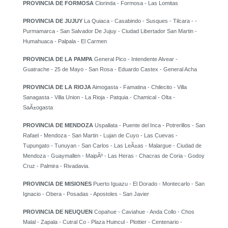
PROVINCIA DE FORMOSA
Clorinda - Formosa - Las Lomitas
PROVINCIA DE JUJUY
La Quiaca - Casabindo - Susques - Tilcara - -
Purmamarca - San Salvador De Jujuy - Ciudad Libertador San Martin -
Humahuaca - Palpala - El Carmen
PROVINCIA DE LA PAMPA
General Pico - Intendente Alvear -
Guatrache - 25 de Mayo - San Rosa - Eduardo Castex - General Acha
PROVINCIA DE LA RIOJA
Aimogasta - Famatina - Chilecito - Villa
Sanagasta - Villa Union - La Rioja - Patquia - Chamical - Olta -
SaÃ±ogasta
PROVINCIA DE MENDOZA
Uspallata - Puente del Inca - Potrerillos - San
Rafael - Mendoza - San Martin - Lujan de Cuyo - Las Cuevas -
Tupungato - Tunuyan - San Carlos - Las LeÃ±as - Malargue - Ciudad de
Mendoza - Guaymallen - MaipÃº - Las Heras - Chacras de Coria - Godoy
Cruz - Palmira - Rivadavia.
PROVINCIA DE MISIONES
Puerto Iguazu - El Dorado - Montecarlo - San
Ignacio - Obera - Posadas - Apostoles - San Javier
PROVINCIA DE NEUQUEN
Copahue - Caviahue - Anda Collo - Chos
Malal - Zapala - Cutral Co - Plaza Huincul - Plottier - Centenario -