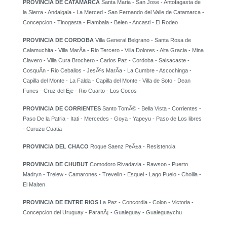
PROVINCIA DE CATAMARCA
Santa Maria - San Jose - Antofagasta de
la Sierra - Andalgala - La Merced - San Fernando del Valle de Catamarca -
Concepcion - Tinogasta - Fiambala - Belen - Ancasti - El Rodeo
PROVINCIA DE CORDOBA
Villa General Belgrano - Santa Rosa de
Calamuchita - Villa MarÃ­a - Rio Tercero - Villa Dolores - Alta Gracia - Mina
Clavero - Villa Cura Brochero - Carlos Paz - Cordoba - Salsacaste -
CosquÃ­n - Rio Ceballos - JesÃºs MarÃ­a - La Cumbre - Ascochinga -
Capilla del Monte - La Falda - Capilla del Monte - Villa de Soto - Dean
Funes - Cruz del Eje - Rio Cuarto - Los Cocos
PROVINCIA DE CORRIENTES
Santo TomÃ© - Bella Vista - Corrientes -
Paso De la Patria - Itati - Mercedes - Goya - Yapeyu - Paso de Los libres
- Curuzu Cuatia
PROVINCIA DEL CHACO
Roque Saenz PeÃ±a - Resistencia
PROVINCIA DE CHUBUT
Comodoro Rivadavia - Rawson - Puerto
Madryn - Trelew - Camarones - Trevelin - Esquel - Lago Puelo - Cholila -
El Maiten
PROVINCIA DE ENTRE RIOS
La Paz - Concordia - Colon - Victoria -
Concepcion del Uruguay - ParanÃ¡ - Gualeguay - Gualeguaychu