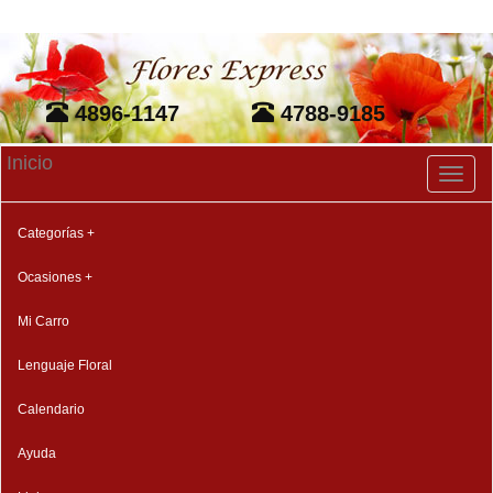
4896-1147
4788-9185
Inicio
Toggl
naviga
Categorías +
Ocasiones +
Mi Carro
Lenguaje Floral
Calendario
Ayuda