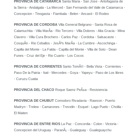
PROVINCIA DE CATAMARCA
Santa Maria - San Jose - Antofagasta de
la Sierra - Andalgala - La Merced - San Fernando del Valle de Catamarca -
Concepcion - Tinogasta - Fiambala - Belen - Ancasti - El Rodeo
PROVINCIA DE CORDOBA
Villa General Belgrano - Santa Rosa de
Calamuchita - Villa MarÃ­a - Rio Tercero - Villa Dolores - Alta Gracia - Mina
Clavero - Villa Cura Brochero - Carlos Paz - Cordoba - Salsacaste -
CosquÃ­n - Rio Ceballos - JesÃºs MarÃ­a - La Cumbre - Ascochinga -
Capilla del Monte - La Falda - Capilla del Monte - Villa de Soto - Dean
Funes - Cruz del Eje - Rio Cuarto - Los Cocos
PROVINCIA DE CORRIENTES
Santo TomÃ© - Bella Vista - Corrientes -
Paso De la Patria - Itati - Mercedes - Goya - Yapeyu - Paso de Los libres
- Curuzu Cuatia
PROVINCIA DEL CHACO
Roque Saenz PeÃ±a - Resistencia
PROVINCIA DE CHUBUT
Comodoro Rivadavia - Rawson - Puerto
Madryn - Trelew - Camarones - Trevelin - Esquel - Lago Puelo - Cholila -
El Maiten
PROVINCIA DE ENTRE RIOS
La Paz - Concordia - Colon - Victoria -
Concepcion del Uruguay - ParanÃ¡ - Gualeguay - Gualeguaychu