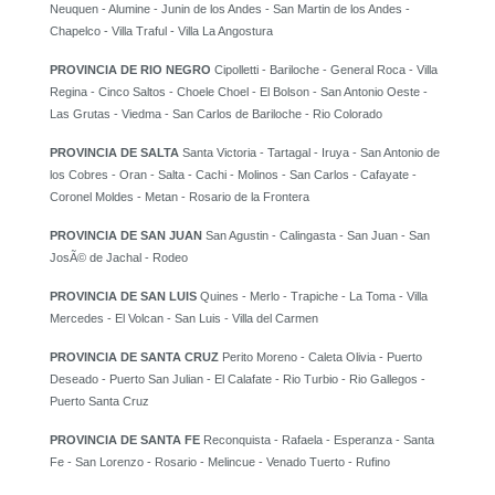
Neuquen - Alumine - Junin de los Andes - San Martin de los Andes -
Chapelco - Villa Traful - Villa La Angostura
PROVINCIA DE RIO NEGRO
Cipolletti - Bariloche - General Roca - Villa
Regina - Cinco Saltos - Choele Choel - El Bolson - San Antonio Oeste -
Las Grutas - Viedma - San Carlos de Bariloche - Rio Colorado
PROVINCIA DE SALTA
Santa Victoria - Tartagal - Iruya - San Antonio de
los Cobres - Oran - Salta - Cachi - Molinos - San Carlos - Cafayate -
Coronel Moldes - Metan - Rosario de la Frontera
PROVINCIA DE SAN JUAN
San Agustin - Calingasta - San Juan - San
JosÃ© de Jachal - Rodeo
PROVINCIA DE SAN LUIS
Quines - Merlo - Trapiche - La Toma - Villa
Mercedes - El Volcan - San Luis - Villa del Carmen
PROVINCIA DE SANTA CRUZ
Perito Moreno - Caleta Olivia - Puerto
Deseado - Puerto San Julian - El Calafate - Rio Turbio - Rio Gallegos -
Puerto Santa Cruz
PROVINCIA DE SANTA FE
Reconquista - Rafaela - Esperanza - Santa
Fe - San Lorenzo - Rosario - Melincue - Venado Tuerto - Rufino