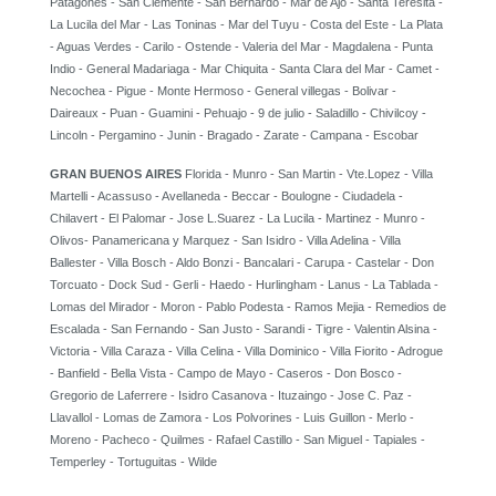
Patagones - San Clemente - San Bernardo - Mar de Ajo - Santa Teresita -
La Lucila del Mar - Las Toninas - Mar del Tuyu - Costa del Este - La Plata
- Aguas Verdes - Carilo - Ostende - Valeria del Mar - Magdalena - Punta
Indio - General Madariaga - Mar Chiquita - Santa Clara del Mar - Camet -
Necochea - Pigue - Monte Hermoso - General villegas - Bolivar -
Daireaux - Puan - Guamini - Pehuajo - 9 de julio - Saladillo - Chivilcoy -
Lincoln - Pergamino - Junin - Bragado - Zarate - Campana - Escobar
GRAN BUENOS AIRES
Florida - Munro - San Martin - Vte.Lopez - Villa
Martelli - Acassuso - Avellaneda - Beccar - Boulogne - Ciudadela -
Chilavert - El Palomar - Jose L.Suarez - La Lucila - Martinez - Munro -
Olivos- Panamericana y Marquez - San Isidro - Villa Adelina - Villa
Ballester - Villa Bosch - Aldo Bonzi - Bancalari - Carupa - Castelar - Don
Torcuato - Dock Sud - Gerli - Haedo - Hurlingham - Lanus - La Tablada -
Lomas del Mirador - Moron - Pablo Podesta - Ramos Mejia - Remedios de
Escalada - San Fernando - San Justo - Sarandi - Tigre - Valentin Alsina -
Victoria - Villa Caraza - Villa Celina - Villa Dominico - Villa Fiorito - Adrogue
- Banfield - Bella Vista - Campo de Mayo - Caseros - Don Bosco -
Gregorio de Laferrere - Isidro Casanova - Ituzaingo - Jose C. Paz -
Llavallol - Lomas de Zamora - Los Polvorines - Luis Guillon - Merlo -
Moreno - Pacheco - Quilmes - Rafael Castillo - San Miguel - Tapiales -
Temperley - Tortuguitas - Wilde