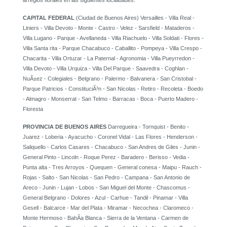
arreglos florales en las siguientes localidades:
CAPITAL FEDERAL
(Ciudad de Buenos Aires) Versailles - Villa Real -
Liniers - Villa Devoto - Monte - Castro - Velez - Sarsfield - Mataderos -
Villa Lugano - Parque - Avellaneda - Villa Riachuelo - Villa Soldati - Flores -
Villa Santa rita - Parque Chacabuco - Caballito - Pompeya - Villa Crespo -
Chacarita - Villa Ortuzar - La Paternal - Agronomia - Villa Pueyrredon -
Villa Devoto - Villa Urquiza - Villa Del Parque - Saavedra - Coghlan -
NuÃ±ez - Colegiales - Belgrano - Palermo - Balvanera - San Cristobal -
Parque Patricios - ConstituciÃ³n - San Nicolas - Retiro - Recoleta - Boedo
- Almagro - Monserrat - San Telmo - Barracas - Boca - Puerto Madero -
Floresta
PROVINCIA DE BUENOS AIRES
Darregueira - Tornquist - Benito -
Juarez - Loberia - Ayacucho - Coronel Vidal - Las Flores - Henderson -
Saliquello - Carlos Casares - Chacabuco - San Andres de Giles - Junin -
General Pinto - Lincoln - Roque Perez - Baradero - Berisso - Vedia -
Punta alta - Tres Arroyos - Quequen - General conesa - Maipu - Rauch -
Rojas - Salto - San Nicolas - San Pedro - Campana - San Antonio de
Areco - Junin - Lujan - Lobos - San Miguel del Monte - Chascomus -
General Belgrano - Dolores - Azul - Carhue - Tandil - Pinamar - Villa
Gesell - Balcarce - Mar del Plata - Miramar - Necochea - Claromeco -
Monte Hermoso - BahÃ­a Blanca - Sierra de la Ventana - Carmen de