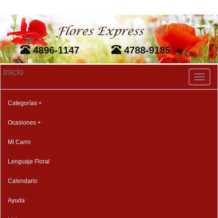
4896-1147
4788-9185
Inicio
Toggl
naviga
Categorías +
Ocasiones +
Mi Carro
Lenguaje Floral
Calendario
Ayuda