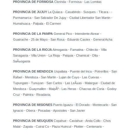
PROVINCIA DE FORMOSA
Clorinda - Formosa - Las Lomitas
PROVINCIA DE JUJUY
La Quiaca - Casabindo - Susques - Tilcara - -
Purmamarca - San Salvador De Jujuy - Ciudad Libertador San Martin -
Humahuaca - Palpala - El Carmen
PROVINCIA DE LA PAMPA
General Pico - Intendente Alvear -
Guatrache - 25 de Mayo - San Rosa - Eduardo Castex - General Acha
PROVINCIA DE LA RIOJA
Aimogasta - Famatina - Chilecito - Villa
Sanagasta - Villa Union - La Rioja - Patquia - Chamical - Olta -
SaÃ±ogasta
PROVINCIA DE MENDOZA
Uspallata - Puente del Inca - Potrerillos - San
Rafael - Mendoza - San Martin - Lujan de Cuyo - Las Cuevas -
Tupungato - Tunuyan - San Carlos - Las LeÃ±as - Malargue - Ciudad de
Mendoza - Guaymallen - MaipÃº - Las Heras - Chacras de Coria - Godoy
Cruz - Palmira - Rivadavia.
PROVINCIA DE MISIONES
Puerto Iguazu - El Dorado - Montecarlo - San
Ignacio - Obera - Posadas - Apostoles - San Javier
PROVINCIA DE NEUQUEN
Copahue - Caviahue - Anda Collo - Chos
Malal - Zapala - Cutral Co - Plaza Huincul - Plottier - Centenario -