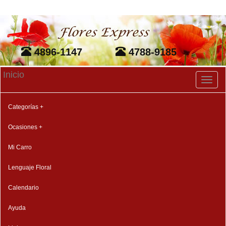
4896-1147
4788-9185
Inicio
Toggl
naviga
Categorías +
Ocasiones +
Mi Carro
Lenguaje Floral
Calendario
Ayuda