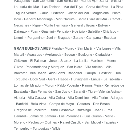
Patagones - San Clemente - San Bernardo - Mar de Ajo - Santa Teresita -
La Lucila del Mar - Las Toninas - Mar del Tuyu - Costa del Este - La Plata
- Aguas Verdes - Carilo - Ostende - Valeria del Mar - Magdalena - Punta
Indio - General Madariaga - Mar Chiquita - Santa Clara del Mar - Camet -
Necochea - Pigue - Monte Hermoso - General villegas - Bolivar -
Daireaux - Puan - Guamini - Pehuajo - 9 de julio - Saladillo - Chivilcoy -
Lincoln - Pergamino - Junin - Bragado - Zarate - Campana - Escobar
GRAN BUENOS AIRES
Florida - Munro - San Martin - Vte.Lopez - Villa
Martelli - Acassuso - Avellaneda - Beccar - Boulogne - Ciudadela -
Chilavert - El Palomar - Jose L.Suarez - La Lucila - Martinez - Munro -
Olivos- Panamericana y Marquez - San Isidro - Villa Adelina - Villa
Ballester - Villa Bosch - Aldo Bonzi - Bancalari - Carupa - Castelar - Don
Torcuato - Dock Sud - Gerli - Haedo - Hurlingham - Lanus - La Tablada -
Lomas del Mirador - Moron - Pablo Podesta - Ramos Mejia - Remedios de
Escalada - San Fernando - San Justo - Sarandi - Tigre - Valentin Alsina -
Victoria - Villa Caraza - Villa Celina - Villa Dominico - Villa Fiorito - Adrogue
- Banfield - Bella Vista - Campo de Mayo - Caseros - Don Bosco -
Gregorio de Laferrere - Isidro Casanova - Ituzaingo - Jose C. Paz -
Llavallol - Lomas de Zamora - Los Polvorines - Luis Guillon - Merlo -
Moreno - Pacheco - Quilmes - Rafael Castillo - San Miguel - Tapiales -
Temperley - Tortuguitas - Wilde