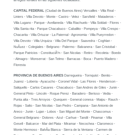
arreglos florales en las siguientes localidades:
CAPITAL FEDERAL
(Ciudad de Buenos Aires) Versailles - Villa Real -
Liniers - Villa Devoto - Monte - Castro - Velez - Sarsfield - Mataderos -
Villa Lugano - Parque - Avellaneda - Villa Riachuelo - Villa Soldati - Flores -
Villa Santa rita - Parque Chacabuco - Caballito - Pompeya - Villa Crespo -
Chacarita - Villa Ortuzar - La Paternal - Agronomia - Villa Pueyrredon -
Villa Devoto - Villa Urquiza - Villa Del Parque - Saavedra - Coghlan -
NuÃ±ez - Colegiales - Belgrano - Palermo - Balvanera - San Cristobal -
Parque Patricios - ConstituciÃ³n - San Nicolas - Retiro - Recoleta - Boedo
- Almagro - Monserrat - San Telmo - Barracas - Boca - Puerto Madero -
Floresta
PROVINCIA DE BUENOS AIRES
Darregueira - Tornquist - Benito -
Juarez - Loberia - Ayacucho - Coronel Vidal - Las Flores - Henderson -
Saliquello - Carlos Casares - Chacabuco - San Andres de Giles - Junin -
General Pinto - Lincoln - Roque Perez - Baradero - Berisso - Vedia -
Punta alta - Tres Arroyos - Quequen - General conesa - Maipu - Rauch -
Rojas - Salto - San Nicolas - San Pedro - Campana - San Antonio de
Areco - Junin - Lujan - Lobos - San Miguel del Monte - Chascomus -
General Belgrano - Dolores - Azul - Carhue - Tandil - Pinamar - Villa
Gesell - Balcarce - Mar del Plata - Miramar - Necochea - Claromeco -
Monte Hermoso - BahÃ­a Blanca - Sierra de la Ventana - Carmen de