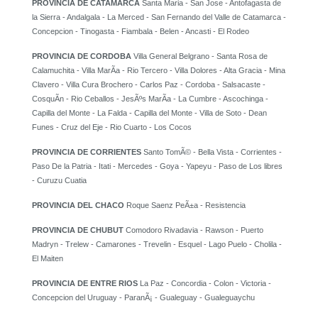
PROVINCIA DE CATAMARCA
Santa Maria - San Jose - Antofagasta de
la Sierra - Andalgala - La Merced - San Fernando del Valle de Catamarca -
Concepcion - Tinogasta - Fiambala - Belen - Ancasti - El Rodeo
PROVINCIA DE CORDOBA
Villa General Belgrano - Santa Rosa de
Calamuchita - Villa MarÃ­a - Rio Tercero - Villa Dolores - Alta Gracia - Mina
Clavero - Villa Cura Brochero - Carlos Paz - Cordoba - Salsacaste -
CosquÃ­n - Rio Ceballos - JesÃºs MarÃ­a - La Cumbre - Ascochinga -
Capilla del Monte - La Falda - Capilla del Monte - Villa de Soto - Dean
Funes - Cruz del Eje - Rio Cuarto - Los Cocos
PROVINCIA DE CORRIENTES
Santo TomÃ© - Bella Vista - Corrientes -
Paso De la Patria - Itati - Mercedes - Goya - Yapeyu - Paso de Los libres
- Curuzu Cuatia
PROVINCIA DEL CHACO
Roque Saenz PeÃ±a - Resistencia
PROVINCIA DE CHUBUT
Comodoro Rivadavia - Rawson - Puerto
Madryn - Trelew - Camarones - Trevelin - Esquel - Lago Puelo - Cholila -
El Maiten
PROVINCIA DE ENTRE RIOS
La Paz - Concordia - Colon - Victoria -
Concepcion del Uruguay - ParanÃ¡ - Gualeguay - Gualeguaychu