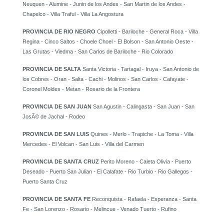
Neuquen - Alumine - Junin de los Andes - San Martin de los Andes -
Chapelco - Villa Traful - Villa La Angostura
PROVINCIA DE RIO NEGRO
Cipolletti - Bariloche - General Roca - Villa
Regina - Cinco Saltos - Choele Choel - El Bolson - San Antonio Oeste -
Las Grutas - Viedma - San Carlos de Bariloche - Rio Colorado
PROVINCIA DE SALTA
Santa Victoria - Tartagal - Iruya - San Antonio de
los Cobres - Oran - Salta - Cachi - Molinos - San Carlos - Cafayate -
Coronel Moldes - Metan - Rosario de la Frontera
PROVINCIA DE SAN JUAN
San Agustin - Calingasta - San Juan - San
JosÃ© de Jachal - Rodeo
PROVINCIA DE SAN LUIS
Quines - Merlo - Trapiche - La Toma - Villa
Mercedes - El Volcan - San Luis - Villa del Carmen
PROVINCIA DE SANTA CRUZ
Perito Moreno - Caleta Olivia - Puerto
Deseado - Puerto San Julian - El Calafate - Rio Turbio - Rio Gallegos -
Puerto Santa Cruz
PROVINCIA DE SANTA FE
Reconquista - Rafaela - Esperanza - Santa
Fe - San Lorenzo - Rosario - Melincue - Venado Tuerto - Rufino