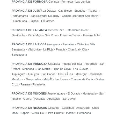
PROVINCIA DE FORMOSA
Clorinda - Formosa - Las Lomitas
PROVINCIA DE JUJUY
La Quiaca - Casabindo - Susques - Tilcara - -
Purmamarca - San Salvador De Jujuy - Ciudad Libertador San Martin -
Humahuaca - Palpala - El Carmen
PROVINCIA DE LA PAMPA
General Pico - Intendente Alvear -
Guatrache - 25 de Mayo - San Rosa - Eduardo Castex - General Acha
PROVINCIA DE LA RIOJA
Aimogasta - Famatina - Chilecito - Villa
Sanagasta - Villa Union - La Rioja - Patquia - Chamical - Olta -
SaÃ±ogasta
PROVINCIA DE MENDOZA
Uspallata - Puente del Inca - Potrerillos - San
Rafael - Mendoza - San Martin - Lujan de Cuyo - Las Cuevas -
Tupungato - Tunuyan - San Carlos - Las LeÃ±as - Malargue - Ciudad de
Mendoza - Guaymallen - MaipÃº - Las Heras - Chacras de Coria - Godoy
Cruz - Palmira - Rivadavia.
PROVINCIA DE MISIONES
Puerto Iguazu - El Dorado - Montecarlo - San
Ignacio - Obera - Posadas - Apostoles - San Javier
PROVINCIA DE NEUQUEN
Copahue - Caviahue - Anda Collo - Chos
Malal - Zapala - Cutral Co - Plaza Huincul - Plottier - Centenario -