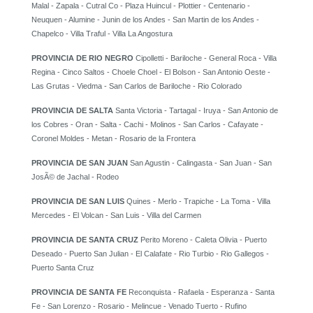
Malal - Zapala - Cutral Co - Plaza Huincul - Plottier - Centenario -
Neuquen - Alumine - Junin de los Andes - San Martin de los Andes -
Chapelco - Villa Traful - Villa La Angostura
PROVINCIA DE RIO NEGRO
Cipolletti - Bariloche - General Roca - Villa
Regina - Cinco Saltos - Choele Choel - El Bolson - San Antonio Oeste -
Las Grutas - Viedma - San Carlos de Bariloche - Rio Colorado
PROVINCIA DE SALTA
Santa Victoria - Tartagal - Iruya - San Antonio de
los Cobres - Oran - Salta - Cachi - Molinos - San Carlos - Cafayate -
Coronel Moldes - Metan - Rosario de la Frontera
PROVINCIA DE SAN JUAN
San Agustin - Calingasta - San Juan - San
JosÃ© de Jachal - Rodeo
PROVINCIA DE SAN LUIS
Quines - Merlo - Trapiche - La Toma - Villa
Mercedes - El Volcan - San Luis - Villa del Carmen
PROVINCIA DE SANTA CRUZ
Perito Moreno - Caleta Olivia - Puerto
Deseado - Puerto San Julian - El Calafate - Rio Turbio - Rio Gallegos -
Puerto Santa Cruz
PROVINCIA DE SANTA FE
Reconquista - Rafaela - Esperanza - Santa
Fe - San Lorenzo - Rosario - Melincue - Venado Tuerto - Rufino