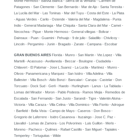
Monte Hermoso - BahÃ­a Blanca - Sierra de la Ventana - Carmen de
Patagones - San Clemente - San Bernardo - Mar de Ajo - Santa Teresita -
La Lucila del Mar - Las Toninas - Mar del Tuyu - Costa del Este - La Plata
- Aguas Verdes - Carilo - Ostende - Valeria del Mar - Magdalena - Punta
Indio - General Madariaga - Mar Chiquita - Santa Clara del Mar - Camet -
Necochea - Pigue - Monte Hermoso - General villegas - Bolivar -
Daireaux - Puan - Guamini - Pehuajo - 9 de julio - Saladillo - Chivilcoy -
Lincoln - Pergamino - Junin - Bragado - Zarate - Campana - Escobar
GRAN BUENOS AIRES
Florida - Munro - San Martin - Vte.Lopez - Villa
Martelli - Acassuso - Avellaneda - Beccar - Boulogne - Ciudadela -
Chilavert - El Palomar - Jose L.Suarez - La Lucila - Martinez - Munro -
Olivos- Panamericana y Marquez - San Isidro - Villa Adelina - Villa
Ballester - Villa Bosch - Aldo Bonzi - Bancalari - Carupa - Castelar - Don
Torcuato - Dock Sud - Gerli - Haedo - Hurlingham - Lanus - La Tablada -
Lomas del Mirador - Moron - Pablo Podesta - Ramos Mejia - Remedios de
Escalada - San Fernando - San Justo - Sarandi - Tigre - Valentin Alsina -
Victoria - Villa Caraza - Villa Celina - Villa Dominico - Villa Fiorito - Adrogue
- Banfield - Bella Vista - Campo de Mayo - Caseros - Don Bosco -
Gregorio de Laferrere - Isidro Casanova - Ituzaingo - Jose C. Paz -
Llavallol - Lomas de Zamora - Los Polvorines - Luis Guillon - Merlo -
Moreno - Pacheco - Quilmes - Rafael Castillo - San Miguel - Tapiales -
Temperley - Tortuguitas - Wilde