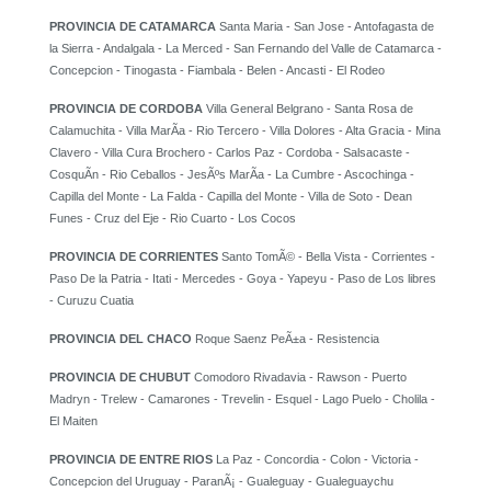
PROVINCIA DE CATAMARCA
Santa Maria - San Jose - Antofagasta de
la Sierra - Andalgala - La Merced - San Fernando del Valle de Catamarca -
Concepcion - Tinogasta - Fiambala - Belen - Ancasti - El Rodeo
PROVINCIA DE CORDOBA
Villa General Belgrano - Santa Rosa de
Calamuchita - Villa MarÃ­a - Rio Tercero - Villa Dolores - Alta Gracia - Mina
Clavero - Villa Cura Brochero - Carlos Paz - Cordoba - Salsacaste -
CosquÃ­n - Rio Ceballos - JesÃºs MarÃ­a - La Cumbre - Ascochinga -
Capilla del Monte - La Falda - Capilla del Monte - Villa de Soto - Dean
Funes - Cruz del Eje - Rio Cuarto - Los Cocos
PROVINCIA DE CORRIENTES
Santo TomÃ© - Bella Vista - Corrientes -
Paso De la Patria - Itati - Mercedes - Goya - Yapeyu - Paso de Los libres
- Curuzu Cuatia
PROVINCIA DEL CHACO
Roque Saenz PeÃ±a - Resistencia
PROVINCIA DE CHUBUT
Comodoro Rivadavia - Rawson - Puerto
Madryn - Trelew - Camarones - Trevelin - Esquel - Lago Puelo - Cholila -
El Maiten
PROVINCIA DE ENTRE RIOS
La Paz - Concordia - Colon - Victoria -
Concepcion del Uruguay - ParanÃ¡ - Gualeguay - Gualeguaychu