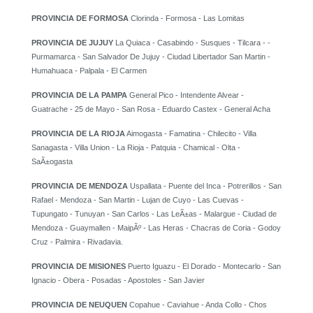
PROVINCIA DE FORMOSA
Clorinda - Formosa - Las Lomitas
PROVINCIA DE JUJUY
La Quiaca - Casabindo - Susques - Tilcara - -
Purmamarca - San Salvador De Jujuy - Ciudad Libertador San Martin -
Humahuaca - Palpala - El Carmen
PROVINCIA DE LA PAMPA
General Pico - Intendente Alvear -
Guatrache - 25 de Mayo - San Rosa - Eduardo Castex - General Acha
PROVINCIA DE LA RIOJA
Aimogasta - Famatina - Chilecito - Villa
Sanagasta - Villa Union - La Rioja - Patquia - Chamical - Olta -
SaÃ±ogasta
PROVINCIA DE MENDOZA
Uspallata - Puente del Inca - Potrerillos - San
Rafael - Mendoza - San Martin - Lujan de Cuyo - Las Cuevas -
Tupungato - Tunuyan - San Carlos - Las LeÃ±as - Malargue - Ciudad de
Mendoza - Guaymallen - MaipÃº - Las Heras - Chacras de Coria - Godoy
Cruz - Palmira - Rivadavia.
PROVINCIA DE MISIONES
Puerto Iguazu - El Dorado - Montecarlo - San
Ignacio - Obera - Posadas - Apostoles - San Javier
PROVINCIA DE NEUQUEN
Copahue - Caviahue - Anda Collo - Chos