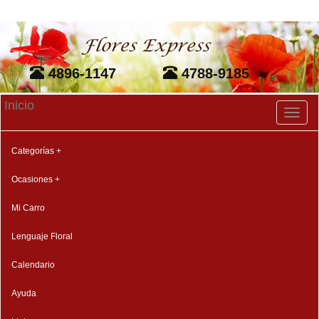
4896-1147
4788-9185
Inicio
Toggl
naviga
Categorías +
Ocasiones +
Mi Carro
Lenguaje Floral
Calendario
Ayuda