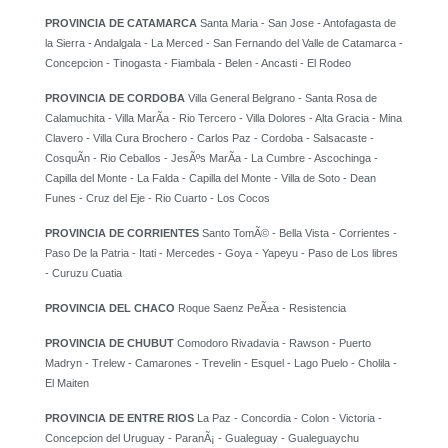
PROVINCIA DE CATAMARCA
Santa Maria - San Jose - Antofagasta de
la Sierra - Andalgala - La Merced - San Fernando del Valle de Catamarca -
Concepcion - Tinogasta - Fiambala - Belen - Ancasti - El Rodeo
PROVINCIA DE CORDOBA
Villa General Belgrano - Santa Rosa de
Calamuchita - Villa MarÃ­a - Rio Tercero - Villa Dolores - Alta Gracia - Mina
Clavero - Villa Cura Brochero - Carlos Paz - Cordoba - Salsacaste -
CosquÃ­n - Rio Ceballos - JesÃºs MarÃ­a - La Cumbre - Ascochinga -
Capilla del Monte - La Falda - Capilla del Monte - Villa de Soto - Dean
Funes - Cruz del Eje - Rio Cuarto - Los Cocos
PROVINCIA DE CORRIENTES
Santo TomÃ© - Bella Vista - Corrientes -
Paso De la Patria - Itati - Mercedes - Goya - Yapeyu - Paso de Los libres
- Curuzu Cuatia
PROVINCIA DEL CHACO
Roque Saenz PeÃ±a - Resistencia
PROVINCIA DE CHUBUT
Comodoro Rivadavia - Rawson - Puerto
Madryn - Trelew - Camarones - Trevelin - Esquel - Lago Puelo - Cholila -
El Maiten
PROVINCIA DE ENTRE RIOS
La Paz - Concordia - Colon - Victoria -
Concepcion del Uruguay - ParanÃ¡ - Gualeguay - Gualeguaychu