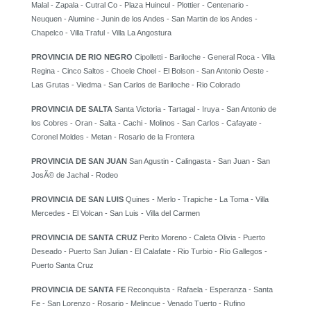
Malal - Zapala - Cutral Co - Plaza Huincul - Plottier - Centenario -
Neuquen - Alumine - Junin de los Andes - San Martin de los Andes -
Chapelco - Villa Traful - Villa La Angostura
PROVINCIA DE RIO NEGRO
Cipolletti - Bariloche - General Roca - Villa
Regina - Cinco Saltos - Choele Choel - El Bolson - San Antonio Oeste -
Las Grutas - Viedma - San Carlos de Bariloche - Rio Colorado
PROVINCIA DE SALTA
Santa Victoria - Tartagal - Iruya - San Antonio de
los Cobres - Oran - Salta - Cachi - Molinos - San Carlos - Cafayate -
Coronel Moldes - Metan - Rosario de la Frontera
PROVINCIA DE SAN JUAN
San Agustin - Calingasta - San Juan - San
JosÃ© de Jachal - Rodeo
PROVINCIA DE SAN LUIS
Quines - Merlo - Trapiche - La Toma - Villa
Mercedes - El Volcan - San Luis - Villa del Carmen
PROVINCIA DE SANTA CRUZ
Perito Moreno - Caleta Olivia - Puerto
Deseado - Puerto San Julian - El Calafate - Rio Turbio - Rio Gallegos -
Puerto Santa Cruz
PROVINCIA DE SANTA FE
Reconquista - Rafaela - Esperanza - Santa
Fe - San Lorenzo - Rosario - Melincue - Venado Tuerto - Rufino