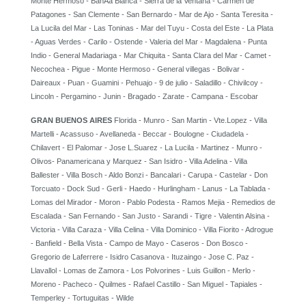
Monte Hermoso - BahÃ­a Blanca - Sierra de la Ventana - Carmen de
Patagones - San Clemente - San Bernardo - Mar de Ajo - Santa Teresita -
La Lucila del Mar - Las Toninas - Mar del Tuyu - Costa del Este - La Plata
- Aguas Verdes - Carilo - Ostende - Valeria del Mar - Magdalena - Punta
Indio - General Madariaga - Mar Chiquita - Santa Clara del Mar - Camet -
Necochea - Pigue - Monte Hermoso - General villegas - Bolivar -
Daireaux - Puan - Guamini - Pehuajo - 9 de julio - Saladillo - Chivilcoy -
Lincoln - Pergamino - Junin - Bragado - Zarate - Campana - Escobar
GRAN BUENOS AIRES
Florida - Munro - San Martin - Vte.Lopez - Villa
Martelli - Acassuso - Avellaneda - Beccar - Boulogne - Ciudadela -
Chilavert - El Palomar - Jose L.Suarez - La Lucila - Martinez - Munro -
Olivos- Panamericana y Marquez - San Isidro - Villa Adelina - Villa
Ballester - Villa Bosch - Aldo Bonzi - Bancalari - Carupa - Castelar - Don
Torcuato - Dock Sud - Gerli - Haedo - Hurlingham - Lanus - La Tablada -
Lomas del Mirador - Moron - Pablo Podesta - Ramos Mejia - Remedios de
Escalada - San Fernando - San Justo - Sarandi - Tigre - Valentin Alsina -
Victoria - Villa Caraza - Villa Celina - Villa Dominico - Villa Fiorito - Adrogue
- Banfield - Bella Vista - Campo de Mayo - Caseros - Don Bosco -
Gregorio de Laferrere - Isidro Casanova - Ituzaingo - Jose C. Paz -
Llavallol - Lomas de Zamora - Los Polvorines - Luis Guillon - Merlo -
Moreno - Pacheco - Quilmes - Rafael Castillo - San Miguel - Tapiales -
Temperley - Tortuguitas - Wilde