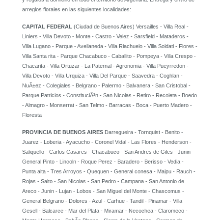
arreglos florales en las siguientes localidades:
CAPITAL FEDERAL
(Ciudad de Buenos Aires) Versailles - Villa Real -
Liniers - Villa Devoto - Monte - Castro - Velez - Sarsfield - Mataderos -
Villa Lugano - Parque - Avellaneda - Villa Riachuelo - Villa Soldati - Flores -
Villa Santa rita - Parque Chacabuco - Caballito - Pompeya - Villa Crespo -
Chacarita - Villa Ortuzar - La Paternal - Agronomia - Villa Pueyrredon -
Villa Devoto - Villa Urquiza - Villa Del Parque - Saavedra - Coghlan -
NuÃ±ez - Colegiales - Belgrano - Palermo - Balvanera - San Cristobal -
Parque Patricios - ConstituciÃ³n - San Nicolas - Retiro - Recoleta - Boedo
- Almagro - Monserrat - San Telmo - Barracas - Boca - Puerto Madero -
Floresta
PROVINCIA DE BUENOS AIRES
Darregueira - Tornquist - Benito -
Juarez - Loberia - Ayacucho - Coronel Vidal - Las Flores - Henderson -
Saliquello - Carlos Casares - Chacabuco - San Andres de Giles - Junin -
General Pinto - Lincoln - Roque Perez - Baradero - Berisso - Vedia -
Punta alta - Tres Arroyos - Quequen - General conesa - Maipu - Rauch -
Rojas - Salto - San Nicolas - San Pedro - Campana - San Antonio de
Areco - Junin - Lujan - Lobos - San Miguel del Monte - Chascomus -
General Belgrano - Dolores - Azul - Carhue - Tandil - Pinamar - Villa
Gesell - Balcarce - Mar del Plata - Miramar - Necochea - Claromeco -