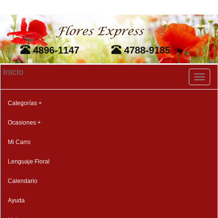
4896-1147
4788-9185
Inicio
Toggl
naviga
Categorías +
Ocasiones +
Mi Carro
Lenguaje Floral
Calendario
Ayuda