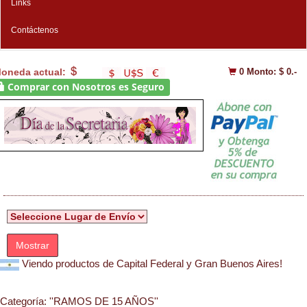
Links
Contáctenos
oneda actual:
0
Monto: $ 0.-
Comprar con Nosotros es Seguro
Mostrar
Viendo productos de Capital Federal y Gran Buenos Aires!
Categoría:
''RAMOS DE 15 AÑOS''