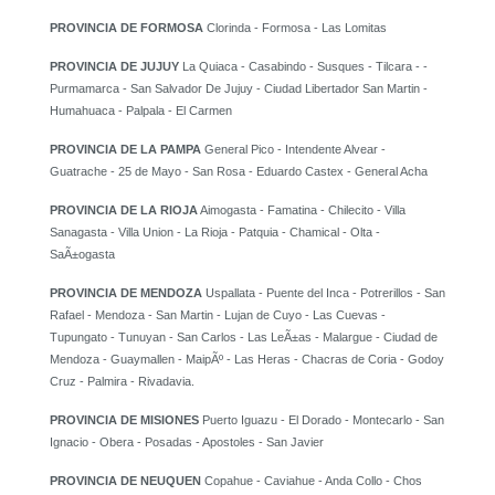
PROVINCIA DE FORMOSA
Clorinda - Formosa - Las Lomitas
PROVINCIA DE JUJUY
La Quiaca - Casabindo - Susques - Tilcara - -
Purmamarca - San Salvador De Jujuy - Ciudad Libertador San Martin -
Humahuaca - Palpala - El Carmen
PROVINCIA DE LA PAMPA
General Pico - Intendente Alvear -
Guatrache - 25 de Mayo - San Rosa - Eduardo Castex - General Acha
PROVINCIA DE LA RIOJA
Aimogasta - Famatina - Chilecito - Villa
Sanagasta - Villa Union - La Rioja - Patquia - Chamical - Olta -
SaÃ±ogasta
PROVINCIA DE MENDOZA
Uspallata - Puente del Inca - Potrerillos - San
Rafael - Mendoza - San Martin - Lujan de Cuyo - Las Cuevas -
Tupungato - Tunuyan - San Carlos - Las LeÃ±as - Malargue - Ciudad de
Mendoza - Guaymallen - MaipÃº - Las Heras - Chacras de Coria - Godoy
Cruz - Palmira - Rivadavia.
PROVINCIA DE MISIONES
Puerto Iguazu - El Dorado - Montecarlo - San
Ignacio - Obera - Posadas - Apostoles - San Javier
PROVINCIA DE NEUQUEN
Copahue - Caviahue - Anda Collo - Chos