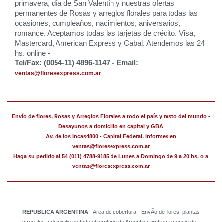
primavera, día de San Valentín y nuestras ofertas
permanentes de Rosas y arreglos florales para todas las
ocasiones, cumpleaños, nacimientos, aniversarios,
romance. Aceptamos todas las tarjetas de crédito. Visa,
Mastercard, American Express y Cabal. Atendemos las 24
hs. online -
Tel/Fax: (0054-11) 4896-1147 - Email:
ventas@floresexpress.com.ar
Envío de flores, Rosas y Arreglos Florales a todo el país y resto del mundo -
Desayunos a domicilio en capital y GBA
Av. de los Incas4800 - Capital Federal. informes en
ventas@floresexpress.com.ar
Haga su pedido al 54 (011) 4788-9185 de Lunes a Domingo de 9 a 20 hs. o a
ventas@floresexpress.com.ar
REPUBLICA ARGENTINA
- Area de cobertura - EnvÃ­o de flores, plantas
y regalos a domicilio en todo el territorio de Argentina. Entrega y envio de