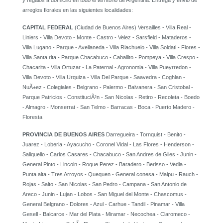
y regalos a domicilio en todo el territorio de Argentina. Entrega y envio de
arreglos florales en las siguientes localidades:
CAPITAL FEDERAL
(Ciudad de Buenos Aires) Versailles - Villa Real -
Liniers - Villa Devoto - Monte - Castro - Velez - Sarsfield - Mataderos -
Villa Lugano - Parque - Avellaneda - Villa Riachuelo - Villa Soldati - Flores -
Villa Santa rita - Parque Chacabuco - Caballito - Pompeya - Villa Crespo -
Chacarita - Villa Ortuzar - La Paternal - Agronomia - Villa Pueyrredon -
Villa Devoto - Villa Urquiza - Villa Del Parque - Saavedra - Coghlan -
NuÃ±ez - Colegiales - Belgrano - Palermo - Balvanera - San Cristobal -
Parque Patricios - ConstituciÃ³n - San Nicolas - Retiro - Recoleta - Boedo
- Almagro - Monserrat - San Telmo - Barracas - Boca - Puerto Madero -
Floresta
PROVINCIA DE BUENOS AIRES
Darregueira - Tornquist - Benito -
Juarez - Loberia - Ayacucho - Coronel Vidal - Las Flores - Henderson -
Saliquello - Carlos Casares - Chacabuco - San Andres de Giles - Junin -
General Pinto - Lincoln - Roque Perez - Baradero - Berisso - Vedia -
Punta alta - Tres Arroyos - Quequen - General conesa - Maipu - Rauch -
Rojas - Salto - San Nicolas - San Pedro - Campana - San Antonio de
Areco - Junin - Lujan - Lobos - San Miguel del Monte - Chascomus -
General Belgrano - Dolores - Azul - Carhue - Tandil - Pinamar - Villa
Gesell - Balcarce - Mar del Plata - Miramar - Necochea - Claromeco -