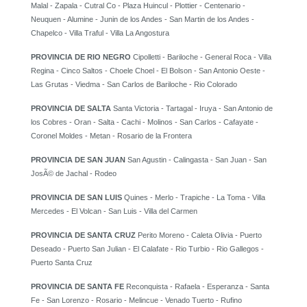
Malal - Zapala - Cutral Co - Plaza Huincul - Plottier - Centenario -
Neuquen - Alumine - Junin de los Andes - San Martin de los Andes -
Chapelco - Villa Traful - Villa La Angostura
PROVINCIA DE RIO NEGRO
Cipolletti - Bariloche - General Roca - Villa
Regina - Cinco Saltos - Choele Choel - El Bolson - San Antonio Oeste -
Las Grutas - Viedma - San Carlos de Bariloche - Rio Colorado
PROVINCIA DE SALTA
Santa Victoria - Tartagal - Iruya - San Antonio de
los Cobres - Oran - Salta - Cachi - Molinos - San Carlos - Cafayate -
Coronel Moldes - Metan - Rosario de la Frontera
PROVINCIA DE SAN JUAN
San Agustin - Calingasta - San Juan - San
JosÃ© de Jachal - Rodeo
PROVINCIA DE SAN LUIS
Quines - Merlo - Trapiche - La Toma - Villa
Mercedes - El Volcan - San Luis - Villa del Carmen
PROVINCIA DE SANTA CRUZ
Perito Moreno - Caleta Olivia - Puerto
Deseado - Puerto San Julian - El Calafate - Rio Turbio - Rio Gallegos -
Puerto Santa Cruz
PROVINCIA DE SANTA FE
Reconquista - Rafaela - Esperanza - Santa
Fe - San Lorenzo - Rosario - Melincue - Venado Tuerto - Rufino