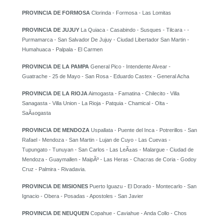
PROVINCIA DE FORMOSA
Clorinda - Formosa - Las Lomitas
PROVINCIA DE JUJUY
La Quiaca - Casabindo - Susques - Tilcara - -
Purmamarca - San Salvador De Jujuy - Ciudad Libertador San Martin -
Humahuaca - Palpala - El Carmen
PROVINCIA DE LA PAMPA
General Pico - Intendente Alvear -
Guatrache - 25 de Mayo - San Rosa - Eduardo Castex - General Acha
PROVINCIA DE LA RIOJA
Aimogasta - Famatina - Chilecito - Villa
Sanagasta - Villa Union - La Rioja - Patquia - Chamical - Olta -
SaÃ±ogasta
PROVINCIA DE MENDOZA
Uspallata - Puente del Inca - Potrerillos - San
Rafael - Mendoza - San Martin - Lujan de Cuyo - Las Cuevas -
Tupungato - Tunuyan - San Carlos - Las LeÃ±as - Malargue - Ciudad de
Mendoza - Guaymallen - MaipÃº - Las Heras - Chacras de Coria - Godoy
Cruz - Palmira - Rivadavia.
PROVINCIA DE MISIONES
Puerto Iguazu - El Dorado - Montecarlo - San
Ignacio - Obera - Posadas - Apostoles - San Javier
PROVINCIA DE NEUQUEN
Copahue - Caviahue - Anda Collo - Chos