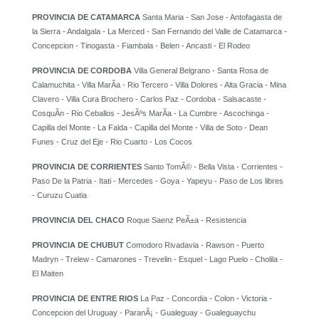
PROVINCIA DE CATAMARCA
Santa Maria - San Jose - Antofagasta de
la Sierra - Andalgala - La Merced - San Fernando del Valle de Catamarca -
Concepcion - Tinogasta - Fiambala - Belen - Ancasti - El Rodeo
PROVINCIA DE CORDOBA
Villa General Belgrano - Santa Rosa de
Calamuchita - Villa MarÃ­a - Rio Tercero - Villa Dolores - Alta Gracia - Mina
Clavero - Villa Cura Brochero - Carlos Paz - Cordoba - Salsacaste -
CosquÃ­n - Rio Ceballos - JesÃºs MarÃ­a - La Cumbre - Ascochinga -
Capilla del Monte - La Falda - Capilla del Monte - Villa de Soto - Dean
Funes - Cruz del Eje - Rio Cuarto - Los Cocos
PROVINCIA DE CORRIENTES
Santo TomÃ© - Bella Vista - Corrientes -
Paso De la Patria - Itati - Mercedes - Goya - Yapeyu - Paso de Los libres
- Curuzu Cuatia
PROVINCIA DEL CHACO
Roque Saenz PeÃ±a - Resistencia
PROVINCIA DE CHUBUT
Comodoro Rivadavia - Rawson - Puerto
Madryn - Trelew - Camarones - Trevelin - Esquel - Lago Puelo - Cholila -
El Maiten
PROVINCIA DE ENTRE RIOS
La Paz - Concordia - Colon - Victoria -
Concepcion del Uruguay - ParanÃ¡ - Gualeguay - Gualeguaychu