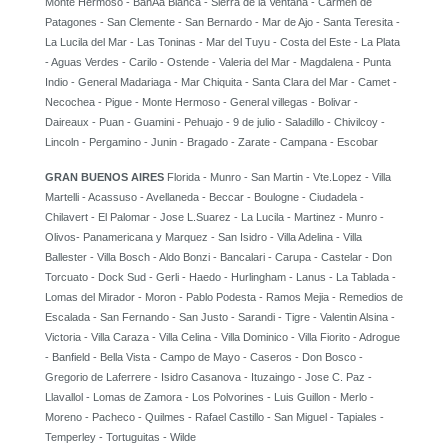
Monte Hermoso - BahÃ­a Blanca - Sierra de la Ventana - Carmen de
Patagones - San Clemente - San Bernardo - Mar de Ajo - Santa Teresita -
La Lucila del Mar - Las Toninas - Mar del Tuyu - Costa del Este - La Plata
- Aguas Verdes - Carilo - Ostende - Valeria del Mar - Magdalena - Punta
Indio - General Madariaga - Mar Chiquita - Santa Clara del Mar - Camet -
Necochea - Pigue - Monte Hermoso - General villegas - Bolivar -
Daireaux - Puan - Guamini - Pehuajo - 9 de julio - Saladillo - Chivilcoy -
Lincoln - Pergamino - Junin - Bragado - Zarate - Campana - Escobar
GRAN BUENOS AIRES
Florida - Munro - San Martin - Vte.Lopez - Villa
Martelli - Acassuso - Avellaneda - Beccar - Boulogne - Ciudadela -
Chilavert - El Palomar - Jose L.Suarez - La Lucila - Martinez - Munro -
Olivos- Panamericana y Marquez - San Isidro - Villa Adelina - Villa
Ballester - Villa Bosch - Aldo Bonzi - Bancalari - Carupa - Castelar - Don
Torcuato - Dock Sud - Gerli - Haedo - Hurlingham - Lanus - La Tablada -
Lomas del Mirador - Moron - Pablo Podesta - Ramos Mejia - Remedios de
Escalada - San Fernando - San Justo - Sarandi - Tigre - Valentin Alsina -
Victoria - Villa Caraza - Villa Celina - Villa Dominico - Villa Fiorito - Adrogue
- Banfield - Bella Vista - Campo de Mayo - Caseros - Don Bosco -
Gregorio de Laferrere - Isidro Casanova - Ituzaingo - Jose C. Paz -
Llavallol - Lomas de Zamora - Los Polvorines - Luis Guillon - Merlo -
Moreno - Pacheco - Quilmes - Rafael Castillo - San Miguel - Tapiales -
Temperley - Tortuguitas - Wilde