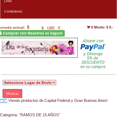
Links
Contáctenos
oneda actual:
0
Monto: $ 0.-
Comprar con Nosotros es Seguro
Mostrar
Viendo productos de Capital Federal y Gran Buenos Aires!
Categoría:
''RAMOS DE 15 AÑOS''