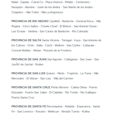
Malal - Zapala - Cutral Co - Plaza Huincul - Plottier - Centenario -
Neuquen - Alumine - Junin de los Andes - San Martin de los Andes -
Chapelco - Villa Traful - Villa La Angostura
PROVINCIA DE RIO NEGRO
Cipolletti - Bariloche - General Roca - Villa
Regina - Cinco Saltos - Choele Choel - El Bolson - San Antonio Oeste -
Las Grutas - Viedma - San Carlos de Bariloche - Rio Colorado
PROVINCIA DE SALTA
Santa Victoria - Tartagal - Iruya - San Antonio de
los Cobres - Oran - Salta - Cachi - Molinos - San Carlos - Cafayate -
Coronel Moldes - Metan - Rosario de la Frontera
PROVINCIA DE SAN JUAN
San Agustin - Calingasta - San Juan - San
JosÃ© de Jachal - Rodeo
PROVINCIA DE SAN LUIS
Quines - Merlo - Trapiche - La Toma - Villa
Mercedes - El Volcan - San Luis - Villa del Carmen
PROVINCIA DE SANTA CRUZ
Perito Moreno - Caleta Olivia - Puerto
Deseado - Puerto San Julian - El Calafate - Rio Turbio - Rio Gallegos -
Puerto Santa Cruz
PROVINCIA DE SANTA FE
Reconquista - Rafaela - Esperanza - Santa
Fe - San Lorenzo - Rosario - Melincue - Venado Tuerto - Rufino