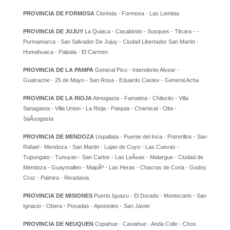
PROVINCIA DE FORMOSA
Clorinda - Formosa - Las Lomitas
PROVINCIA DE JUJUY
La Quiaca - Casabindo - Susques - Tilcara - -
Purmamarca - San Salvador De Jujuy - Ciudad Libertador San Martin -
Humahuaca - Palpala - El Carmen
PROVINCIA DE LA PAMPA
General Pico - Intendente Alvear -
Guatrache - 25 de Mayo - San Rosa - Eduardo Castex - General Acha
PROVINCIA DE LA RIOJA
Aimogasta - Famatina - Chilecito - Villa
Sanagasta - Villa Union - La Rioja - Patquia - Chamical - Olta -
SaÃ±ogasta
PROVINCIA DE MENDOZA
Uspallata - Puente del Inca - Potrerillos - San
Rafael - Mendoza - San Martin - Lujan de Cuyo - Las Cuevas -
Tupungato - Tunuyan - San Carlos - Las LeÃ±as - Malargue - Ciudad de
Mendoza - Guaymallen - MaipÃº - Las Heras - Chacras de Coria - Godoy
Cruz - Palmira - Rivadavia.
PROVINCIA DE MISIONES
Puerto Iguazu - El Dorado - Montecarlo - San
Ignacio - Obera - Posadas - Apostoles - San Javier
PROVINCIA DE NEUQUEN
Copahue - Caviahue - Anda Collo - Chos