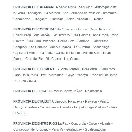
PROVINCIA DE CATAMARCA
Santa Maria - San Jose - Antofagasta de
la Sierra - Andalgala - La Merced - San Fernando del Valle de Catamarca -
Concepcion - Tinogasta - Fiambala - Belen - Ancasti - El Rodeo
PROVINCIA DE CORDOBA
Villa General Belgrano - Santa Rosa de
Calamuchita - Villa MarÃ­a - Rio Tercero - Villa Dolores - Alta Gracia - Mina
Clavero - Villa Cura Brochero - Carlos Paz - Cordoba - Salsacaste -
CosquÃ­n - Rio Ceballos - JesÃºs MarÃ­a - La Cumbre - Ascochinga -
Capilla del Monte - La Falda - Capilla del Monte - Villa de Soto - Dean
Funes - Cruz del Eje - Rio Cuarto - Los Cocos
PROVINCIA DE CORRIENTES
Santo TomÃ© - Bella Vista - Corrientes -
Paso De la Patria - Itati - Mercedes - Goya - Yapeyu - Paso de Los libres
- Curuzu Cuatia
PROVINCIA DEL CHACO
Roque Saenz PeÃ±a - Resistencia
PROVINCIA DE CHUBUT
Comodoro Rivadavia - Rawson - Puerto
Madryn - Trelew - Camarones - Trevelin - Esquel - Lago Puelo - Cholila -
El Maiten
PROVINCIA DE ENTRE RIOS
La Paz - Concordia - Colon - Victoria -
Concepcion del Uruguay - ParanÃ¡ - Gualeguay - Gualeguaychu