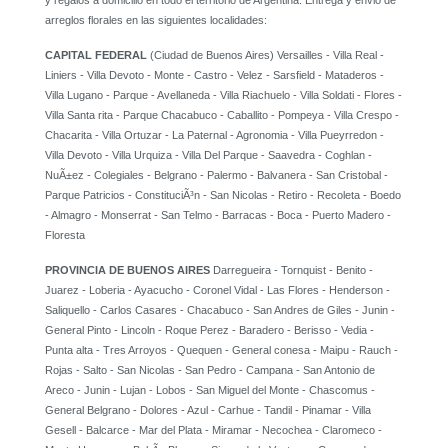
y regalos a domicilio en todo el territorio de Argentina. Entrega y envio de
arreglos florales en las siguientes localidades:
CAPITAL FEDERAL
(Ciudad de Buenos Aires) Versailles - Villa Real -
Liniers - Villa Devoto - Monte - Castro - Velez - Sarsfield - Mataderos -
Villa Lugano - Parque - Avellaneda - Villa Riachuelo - Villa Soldati - Flores -
Villa Santa rita - Parque Chacabuco - Caballito - Pompeya - Villa Crespo -
Chacarita - Villa Ortuzar - La Paternal - Agronomia - Villa Pueyrredon -
Villa Devoto - Villa Urquiza - Villa Del Parque - Saavedra - Coghlan -
NuÃ±ez - Colegiales - Belgrano - Palermo - Balvanera - San Cristobal -
Parque Patricios - ConstituciÃ³n - San Nicolas - Retiro - Recoleta - Boedo
- Almagro - Monserrat - San Telmo - Barracas - Boca - Puerto Madero -
Floresta
PROVINCIA DE BUENOS AIRES
Darregueira - Tornquist - Benito -
Juarez - Loberia - Ayacucho - Coronel Vidal - Las Flores - Henderson -
Saliquello - Carlos Casares - Chacabuco - San Andres de Giles - Junin -
General Pinto - Lincoln - Roque Perez - Baradero - Berisso - Vedia -
Punta alta - Tres Arroyos - Quequen - General conesa - Maipu - Rauch -
Rojas - Salto - San Nicolas - San Pedro - Campana - San Antonio de
Areco - Junin - Lujan - Lobos - San Miguel del Monte - Chascomus -
General Belgrano - Dolores - Azul - Carhue - Tandil - Pinamar - Villa
Gesell - Balcarce - Mar del Plata - Miramar - Necochea - Claromeco -