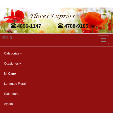
4896-1147
4788-9185
Inicio
Toggl
naviga
Categorías +
Ocasiones +
Mi Carro
Lenguaje Floral
Calendario
Ayuda