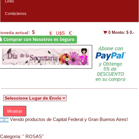
Links
Contáctenos
oneda actual:
0
Monto: $ 0.-
Comprar con Nosotros es Seguro
Mostrar
Viendo productos de Capital Federal y Gran Buenos Aires!
Categoría:
'' ROSAS''