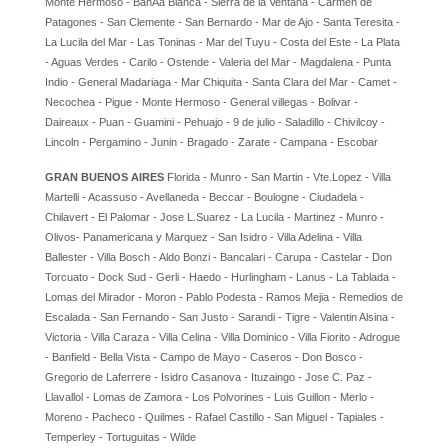
Monte Hermoso - BahÃ­a Blanca - Sierra de la Ventana - Carmen de
Patagones - San Clemente - San Bernardo - Mar de Ajo - Santa Teresita -
La Lucila del Mar - Las Toninas - Mar del Tuyu - Costa del Este - La Plata
- Aguas Verdes - Carilo - Ostende - Valeria del Mar - Magdalena - Punta
Indio - General Madariaga - Mar Chiquita - Santa Clara del Mar - Camet -
Necochea - Pigue - Monte Hermoso - General villegas - Bolivar -
Daireaux - Puan - Guamini - Pehuajo - 9 de julio - Saladillo - Chivilcoy -
Lincoln - Pergamino - Junin - Bragado - Zarate - Campana - Escobar
GRAN BUENOS AIRES
Florida - Munro - San Martin - Vte.Lopez - Villa
Martelli - Acassuso - Avellaneda - Beccar - Boulogne - Ciudadela -
Chilavert - El Palomar - Jose L.Suarez - La Lucila - Martinez - Munro -
Olivos- Panamericana y Marquez - San Isidro - Villa Adelina - Villa
Ballester - Villa Bosch - Aldo Bonzi - Bancalari - Carupa - Castelar - Don
Torcuato - Dock Sud - Gerli - Haedo - Hurlingham - Lanus - La Tablada -
Lomas del Mirador - Moron - Pablo Podesta - Ramos Mejia - Remedios de
Escalada - San Fernando - San Justo - Sarandi - Tigre - Valentin Alsina -
Victoria - Villa Caraza - Villa Celina - Villa Dominico - Villa Fiorito - Adrogue
- Banfield - Bella Vista - Campo de Mayo - Caseros - Don Bosco -
Gregorio de Laferrere - Isidro Casanova - Ituzaingo - Jose C. Paz -
Llavallol - Lomas de Zamora - Los Polvorines - Luis Guillon - Merlo -
Moreno - Pacheco - Quilmes - Rafael Castillo - San Miguel - Tapiales -
Temperley - Tortuguitas - Wilde